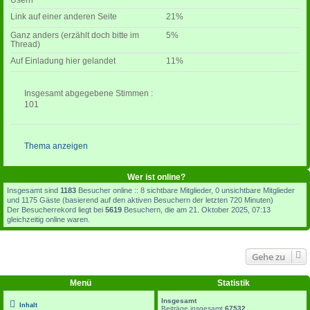
Link auf einer anderen Seite
21%
Ganz anders (erzählt doch bitte im
5%
Thread)
Auf Einladung hier gelandet
11%
Insgesamt abgegebene Stimmen :
101
Thema anzeigen
Wer ist online?
Insgesamt sind
1183
Besucher online :: 8 sichtbare Mitglieder, 0 unsichtbare Mitglieder
und 1175 Gäste (basierend auf den aktiven Besuchern der letzten 720 Minuten)
Der Besucherrekord liegt bei
5619
Besuchern, die am 21. Oktober 2025, 07:13
gleichzeitig online waren.
Gehe zu
Menü
Statistik
Insgesamt
Inhalt
Beiträge insgesamt
67532