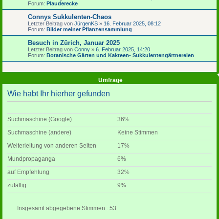
Forum:
Plauderecke
Connys Sukkulenten-Chaos
Letzter Beitrag von
JürgenKS
»
16. Februar 2025, 08:12
Forum:
Bilder meiner Pflanzensammlung
Besuch in Zürich, Januar 2025
Letzter Beitrag von
Conny
»
6. Februar 2025, 14:20
Forum:
Botanische Gärten und Kakteen- Sukkulentengärtnereien
Umfrage
Wie habt Ihr hierher gefunden
Suchmaschine (Google)
36%
Suchmaschine (andere)
Keine Stimmen
Weiterleitung von anderen Seiten
17%
Mundpropaganga
6%
auf Empfehlung
32%
zufällig
9%
Insgesamt abgegebene Stimmen : 53