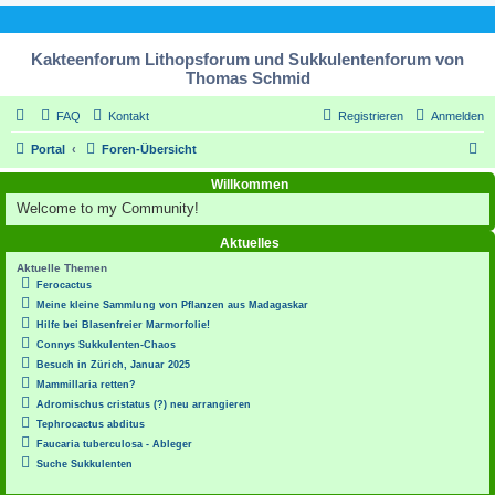
Kakteenforum Lithopsforum und Sukkulentenforum von
Thomas Schmid
FAQ
Kontakt
Registrieren
Anmelden
S
Portal
Foren-Übersicht
u
Willkommen
c
Welcome to my Community!
h
Aktuelles
e
Aktuelle Themen
Ferocactus
Meine kleine Sammlung von Pflanzen aus Madagaskar
Hilfe bei Blasenfreier Marmorfolie!
Connys Sukkulenten-Chaos
Besuch in Zürich, Januar 2025
Mammillaria retten?
Adromischus cristatus (?) neu arrangieren
Tephrocactus abditus
Faucaria tuberculosa - Ableger
Suche Sukkulenten