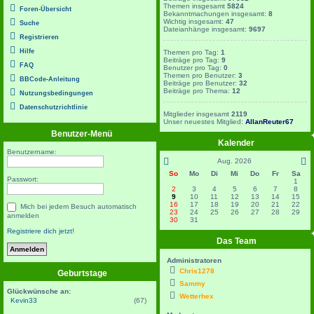
Themen insgesamt
5824
Foren-Übersicht
Bekanntmachungen insgesamt:
8
Wichtig insgesamt:
47
Suche
Dateianhänge insgesamt:
9697
Registrieren
Hilfe
Themen pro Tag:
1
Beiträge pro Tag:
9
FAQ
Benutzer pro Tag:
0
Themen pro Benutzer:
3
BBCode-Anleitung
Beiträge pro Benutzer:
32
Beiträge pro Thema:
12
Nutzungsbedingungen
Datenschutzrichtlinie
Mitglieder insgesamt
2119
Unser neuestes Mitglied:
AllanReuter67
Benutzer-Menü
Kalender
Benutzername:
Aug. 2026
So
Mo
Di
Mi
Do
Fr
Sa
Passwort:
1
2
3
4
5
6
7
8
9
10
11
12
13
14
15
16
17
18
19
20
21
22
Mich bei jedem Besuch automatisch
23
24
25
26
27
28
29
anmelden
30
31
Registriere dich jetzt!
Das Team
Administratoren
Chris1278
Geburtstage
Sammy
Glückwünsche an:
Wetterhex
Kevin33
(67)