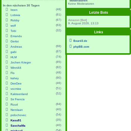
Moderatoren
Keine Moderatoren
In den nächsten 30 Tagen
(48)
Ireen
Letzte Bots
(61)
Lobivia
(67)
Amazon [Bot]
Robby
9. August 2026, 13:13
(63)
wolf
(32)
Tobi
Links
Emandu
Board3.de
Gerlot
(68)
Andreas
phpBB.com
(67)
gabi
(74)
HLM
(85)
Jochen Krieger
(82)
Winni44
(48)
Flo
(90)
kahey
(46)
DeeDee
(51)
vocmiss
(52)
Kakteenland
Sir Frencis
(84)
Ruud
(40)
Nerolaan
(54)
prdochovec
(35)
Kasu91
(40)
SaschaMa
(54)
michaelj