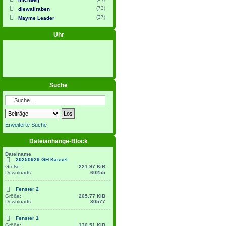
(73)
diewallraben
(37)
Mayme Leader
Uhr
Suche
Erweiterte Suche
Dateianhänge-Block
Dateiname
20250929 GH Kassel
Größe:
221.97 KiB
Downloads:
60255
Fenster 2
Größe:
205.77 KiB
Downloads:
30577
Fenster 1
Größe:
130.51 KiB