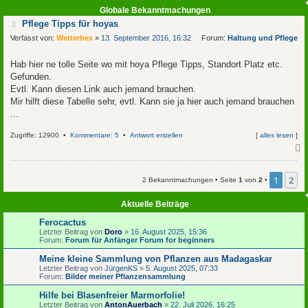
Globale Bekanntmachungen
B
Pflege Tipps für hoyas
e
Verfasst von:
Wetterhex
»
13. September 2016, 16:32
Forum:
Haltung und Pflege
i
t
r
Hab hier ne tolle Seite wo mit hoya Pflege Tipps, Standort Platz etc.
a
Gefunden.
g
Evtl. Kann diesen Link auch jemand brauchen.
Mir hilft diese Tabelle sehr, evtl. Kann sie ja hier auch jemand brauchen
...
Zugriffe: 12900 •
Kommentare: 5
•
Antwort erstellen
[
alles lesen
]
c
1
2
2 Bekanntmachungen • Seite
1
von
2
•
Aktuelle Beiträge
Ferocactus
Letzter Beitrag von
Doro
»
16. August 2025, 15:36
Forum:
Forum für Anfänger Forum for beginners
Meine kleine Sammlung von Pflanzen aus Madagaskar
Letzter Beitrag von
JürgenKS
»
5. August 2025, 07:33
Forum:
Bilder meiner Pflanzensammlung
Hilfe bei Blasenfreier Marmorfolie!
Letzter Beitrag von
AntonAuerbach
»
22. Juli 2026, 16:25