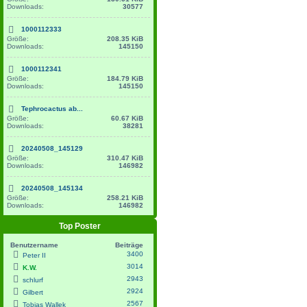
Downloads:
30577
1000112333
Größe:
208.35 KiB
Downloads:
145150
1000112341
Größe:
184.79 KiB
Downloads:
145150
Tephrocactus ab...
Größe:
60.67 KiB
Downloads:
38281
20240508_145129
Größe:
310.47 KiB
Downloads:
146982
20240508_145134
Größe:
258.21 KiB
Downloads:
146982
Top Poster
Benutzername
Beiträge
3400
Peter II
3014
K.W.
2943
schlurf
2924
Gilbert
2567
Tobias Wallek