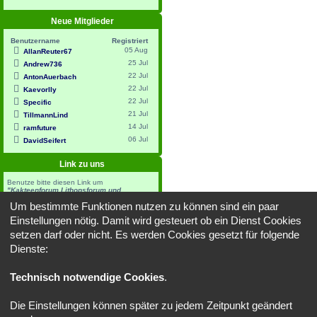
Neue Mitglieder
Benutzername
Registriert
05 Aug
AllanReuter67
25 Jul
Andrew736
22 Jul
AntonAuerbach
22 Jul
Kaevorlly
22 Jul
Specific
21 Jul
TillmannLind
14 Jul
ramfuture
06 Jul
DavidSeifert
Link zu uns
Benutze bitte diesen Link um
"Kakteenforum Lithopsforum und
Sukkulentenforum von Thomas Schmid"
Um bestimmte Funktionen nutzen zu können sind ein paar
bei dir zu verlinken:
Einstellungen nötig. Damit wird gesteuert ob ein Dienst Cookies
HTML:
setzen darf oder nicht. Es werden Cookies gesetzt für folgende
Dienste:
BBCode:
Technisch notwendige Cookies
.
Powered by
Board3 Portal
© 2009 - 2023 Board3 Group
Die Einstellungen können später zu jedem Zeitpunkt geändert
Portal
Foren-Übersicht
Alle Zeiten sind
UTC+02:00