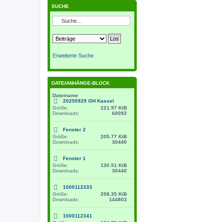
SUCHE
Erweiterte Suche
DATEIANHÄNGE-BLOCK
Dateiname
20250929 GH Kassel
Größe:
221.97 KiB
Downloads:
60092
Fenster 2
Größe:
205.77 KiB
Downloads:
30440
Fenster 1
Größe:
130.51 KiB
Downloads:
30440
1000112333
Größe:
208.35 KiB
Downloads:
144803
1000112341