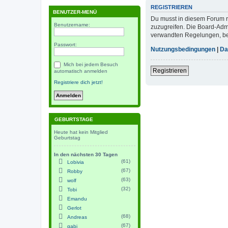
REGISTRIEREN
BENUTZER-MENÜ
Du musst in diesem Forum re
Benutzername:
zuzugreifen. Die Board-Adm
verwandten Regelungen, bevo
Passwort:
Nutzungsbedingungen
|
Da
Mich bei jedem Besuch
Registrieren
automatisch anmelden
Registriere dich jetzt!
GEBURTSTAGE
Heute hat kein Mitglied
Geburtstag
In den nächsten 30 Tagen
(61)
Lobivia
(67)
Robby
(63)
wolf
(32)
Tobi
Emandu
Gerlot
(68)
Andreas
(67)
gabi