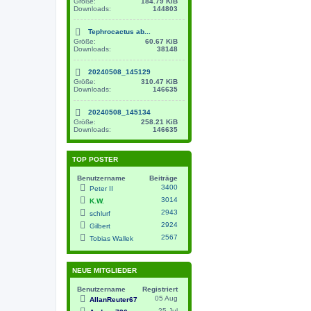
Größe:
184.79 KiB
Downloads:
144803
Tephrocactus ab...
Größe:
60.67 KiB
Downloads:
38148
20240508_145129
Größe:
310.47 KiB
Downloads:
146635
20240508_145134
Größe:
258.21 KiB
Downloads:
146635
TOP POSTER
Benutzername
Beiträge
3400
Peter II
3014
K.W.
2943
schlurf
2924
Gilbert
2567
Tobias Wallek
NEUE MITGLIEDER
Benutzername
Registriert
05 Aug
AllanReuter67
25 Jul