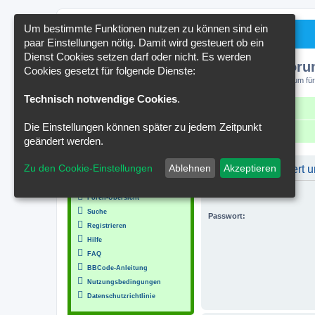
Um bestimmte Funktionen nutzen zu können sind ein
paar Einstellungen nötig. Damit wird gesteuert ob ein
Dienst Cookies setzen darf oder nicht. Es werden
Kakteenforu
Cookies gesetzt für folgende Dienste:
Forum für
Technisch notwendige Cookies
.
Schnellzugriff
FAQ
Kontakt
Die Einstellungen können später zu jedem Zeitpunkt
Portal
Foren-Übersicht
geändert werden.
MENÜ
Zu den Cookie-Einstellungen
Ablehnen
Akzeptieren
Du musst registriert
Inhalt
Benutzername:
Foren-Übersicht
Suche
Passwort:
Registrieren
Hilfe
FAQ
BBCode-Anleitung
Nutzungsbedingungen
Datenschutzrichtlinie