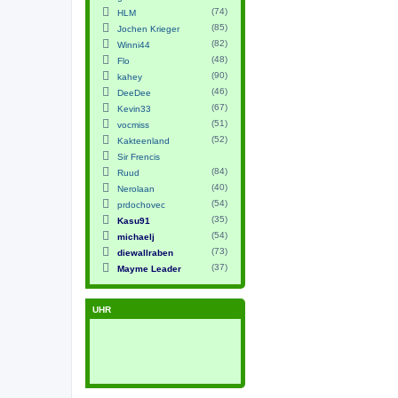
(74)
HLM
(85)
Jochen Krieger
(82)
Winni44
(48)
Flo
(90)
kahey
(46)
DeeDee
(67)
Kevin33
(51)
vocmiss
(52)
Kakteenland
Sir Frencis
(84)
Ruud
(40)
Nerolaan
(54)
prdochovec
(35)
Kasu91
(54)
michaelj
(73)
diewallraben
(37)
Mayme Leader
UHR