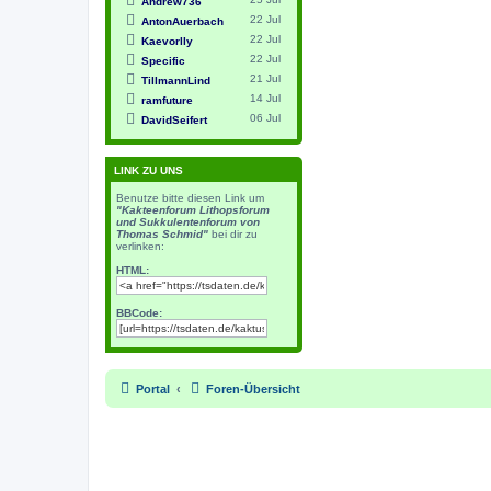
Andrew736
22 Jul
AntonAuerbach
22 Jul
Kaevorlly
22 Jul
Specific
21 Jul
TillmannLind
14 Jul
ramfuture
06 Jul
DavidSeifert
LINK ZU UNS
Benutze bitte diesen Link um
"Kakteenforum Lithopsforum
und Sukkulentenforum von
Thomas Schmid"
bei dir zu
verlinken:
HTML:
BBCode:
Portal
Foren-Übersicht