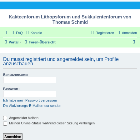
Kakteenforum Lithopsforum und Sukkulentenforum von
Thomas Schmid
FAQ
Kontakt
Registrieren
Anmelden
S
Portal
Foren-Übersicht
u
c
Du musst registriert und angemeldet sein, um Profile
anzuschauen.
h
e
Benutzername:
Passwort:
Ich habe mein Passwort vergessen
Die Aktivierungs-E-Mail erneut senden
Angemeldet bleiben
Meinen Online-Status während dieser Sitzung verbergen