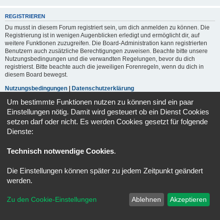
REGISTRIEREN
Du musst in diesem Forum registriert sein, um dich anmelden zu können. Die
Registrierung ist in wenigen Augenblicken erledigt und ermöglicht dir, auf
weitere Funktionen zuzugreifen. Die Board-Administration kann registrierten
Benutzern auch zusätzliche Berechtigungen zuweisen. Beachte bitte unsere
Nutzungsbedingungen und die verwandten Regelungen, bevor du dich
registrierst. Bitte beachte auch die jeweiligen Forenregeln, wenn du dich in
diesem Board bewegst.
Nutzungsbedingungen
|
Datenschutzerklärung
Um bestimmte Funktionen nutzen zu können sind ein paar
Registrieren
Einstellungen nötig. Damit wird gesteuert ob ein Dienst Cookies
setzen darf oder nicht. Es werden Cookies gesetzt für folgende
Dienste:
Portal
Foren-Übersicht
Alle Zeiten sind
UTC+02:00
Technisch notwendige Cookies
.
Kontakt
Impressum
Alle Cookies löschen
Cookie-Einstellungen
Powered by
phpBB
® Forum Software © phpBB Limited
Die Einstellungen können später zu jedem Zeitpunkt geändert
Deutsche Übersetzung durch
phpBB.de
werden.
Datenschutz
|
Nutzungsbedingungen
Zu den Cookie-Einstellungen
Ablehnen
Akzeptieren