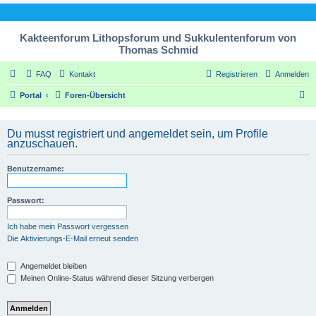
Kakteenforum Lithopsforum und Sukkulentenforum von
Thomas Schmid
FAQ
Kontakt
Registrieren
Anmelden
S
Portal
Foren-Übersicht
u
c
Du musst registriert und angemeldet sein, um Profile
anzuschauen.
h
e
Benutzername:
Passwort:
Ich habe mein Passwort vergessen
Die Aktivierungs-E-Mail erneut senden
Angemeldet bleiben
Meinen Online-Status während dieser Sitzung verbergen