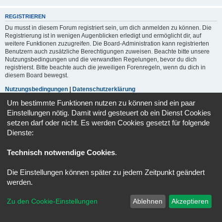
REGISTRIEREN
Du musst in diesem Forum registriert sein, um dich anmelden zu können. Die
Registrierung ist in wenigen Augenblicken erledigt und ermöglicht dir, auf
weitere Funktionen zuzugreifen. Die Board-Administration kann registrierten
Benutzern auch zusätzliche Berechtigungen zuweisen. Beachte bitte unsere
Nutzungsbedingungen und die verwandten Regelungen, bevor du dich
registrierst. Bitte beachte auch die jeweiligen Forenregeln, wenn du dich in
diesem Board bewegst.
Nutzungsbedingungen
|
Datenschutzerklärung
Um bestimmte Funktionen nutzen zu können sind ein paar
Registrieren
Einstellungen nötig. Damit wird gesteuert ob ein Dienst Cookies
setzen darf oder nicht. Es werden Cookies gesetzt für folgende
Dienste:
Portal
Foren-Übersicht
Alle Zeiten sind
UTC+02:00
Technisch notwendige Cookies
.
Powered by
phpBB
® Forum Software © phpBB Limited
Deutsche Übersetzung durch
phpBB.de
Die Einstellungen können später zu jedem Zeitpunkt geändert
Datenschutz
|
Nutzungsbedingungen
werden.
Zu den Cookie-Einstellungen
Ablehnen
Akzeptieren