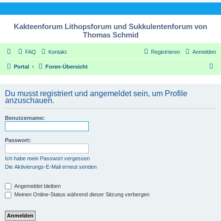
Kakteenforum Lithopsforum und Sukkulentenforum von
Thomas Schmid
FAQ
Kontakt
Registrieren
Anmelden
S
Portal
Foren-Übersicht
u
c
Du musst registriert und angemeldet sein, um Profile
anzuschauen.
h
e
Benutzername:
Passwort:
Ich habe mein Passwort vergessen
Die Aktivierungs-E-Mail erneut senden
Angemeldet bleiben
Meinen Online-Status während dieser Sitzung verbergen