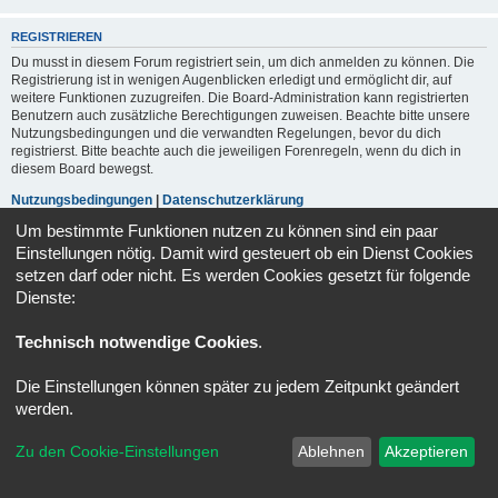
REGISTRIEREN
Du musst in diesem Forum registriert sein, um dich anmelden zu können. Die
Registrierung ist in wenigen Augenblicken erledigt und ermöglicht dir, auf
weitere Funktionen zuzugreifen. Die Board-Administration kann registrierten
Benutzern auch zusätzliche Berechtigungen zuweisen. Beachte bitte unsere
Nutzungsbedingungen und die verwandten Regelungen, bevor du dich
registrierst. Bitte beachte auch die jeweiligen Forenregeln, wenn du dich in
diesem Board bewegst.
Nutzungsbedingungen
|
Datenschutzerklärung
Um bestimmte Funktionen nutzen zu können sind ein paar
Registrieren
Einstellungen nötig. Damit wird gesteuert ob ein Dienst Cookies
setzen darf oder nicht. Es werden Cookies gesetzt für folgende
Dienste:
Portal
Foren-Übersicht
Alle Zeiten sind
UTC+02:00
Technisch notwendige Cookies
.
Powered by
phpBB
® Forum Software © phpBB Limited
Deutsche Übersetzung durch
phpBB.de
Die Einstellungen können später zu jedem Zeitpunkt geändert
Datenschutz
|
Nutzungsbedingungen
werden.
Zu den Cookie-Einstellungen
Ablehnen
Akzeptieren