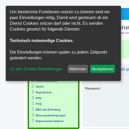
Um bestimmte Funktionen nutzen zu können sind ein
paar Einstellungen nötig. Damit wird gesteuert ob ein
Dienst Cookies setzen darf oder nicht. Es werden
Kakteenforu
Cookies gesetzt für folgende Dienste:
Forum für
Technisch notwendige Cookies
.
Schnellzugriff
FAQ
Kontakt
Die Einstellungen können später zu jedem Zeitpunkt
Portal
Foren-Übersicht
geändert werden.
MENÜ
Zu den Cookie-Einstellungen
Ablehnen
Akzeptieren
Du musst registriert
Inhalt
Benutzername:
Foren-Übersicht
Suche
Passwort:
Registrieren
Hilfe
FAQ
BBCode-Anleitung
Nutzungsbedingungen
Datenschutzrichtlinie