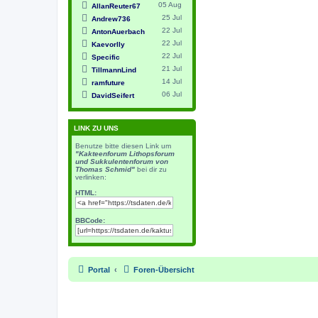
05 Aug
AllanReuter67
25 Jul
Andrew736
22 Jul
AntonAuerbach
22 Jul
Kaevorlly
22 Jul
Specific
21 Jul
TillmannLind
14 Jul
ramfuture
06 Jul
DavidSeifert
LINK ZU UNS
Benutze bitte diesen Link um
"Kakteenforum Lithopsforum
und Sukkulentenforum von
Thomas Schmid"
bei dir zu
verlinken:
HTML:
BBCode:
Portal
Foren-Übersicht