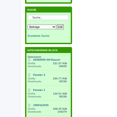
SUCHE
Erweiterte Suche
DATEIANHÄNGE-BLOCK
Dateiname
20250929 GH Kassel
Größe:
221.97 KiB
Downloads:
59835
Fenster 2
Größe:
205.77 KiB
Downloads:
30236
Fenster 1
Größe:
130.51 KiB
Downloads:
30236
1000112333
Größe:
208.35 KiB
Downloads:
144279