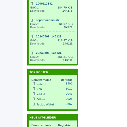
1000112341
Größe:
184.79 KiB
Downloads:
144279
Tephrocactus ab...
Größe:
60.67 KiB
Downloads:
37971
20240508_145129
Größe:
310.47 KiB
Downloads:
146111
20240508_145134
Größe:
258.21 KiB
Downloads:
146111
TOP POSTER
Benutzername
Beiträge
3400
Peter II
3012
K.W.
2943
schlurf
2924
Gilbert
2567
Tobias Wallek
NEUE MITGLIEDER
Benutzername
Registriert