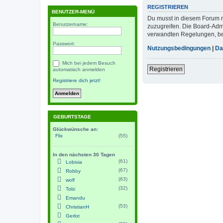
REGISTRIEREN
BENUTZER-MENÜ
Du musst in diesem Forum re
Benutzername:
zuzugreifen. Die Board-Adm
verwandten Regelungen, bevo
Passwort:
Nutzungsbedingungen
|
Da
Mich bei jedem Besuch
Registrieren
automatisch anmelden
Registriere dich jetzt!
GEBURTSTAGE
Glückwünsche an:
Flix
(55)
In den nächsten 30 Tagen
(61)
Lobivia
(67)
Robby
(63)
wolf
(32)
Tobi
Emandu
(53)
ChristianH
Gerlot