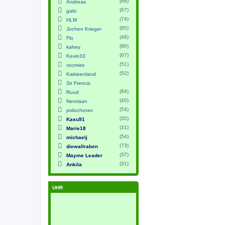
(68)
Andreas
(67)
gabi
(74)
HLM
(85)
Jochen Krieger
(48)
Flo
(90)
kahey
(67)
Kevin33
(51)
vocmiss
(52)
Kakteenland
Sir Frencis
(84)
Ruud
(40)
Nerolaan
(54)
prdochovec
(35)
Kasu91
(31)
Marie18
(54)
michaelj
(73)
diewallraben
(37)
Mayme Leader
(31)
Ankila
UHR