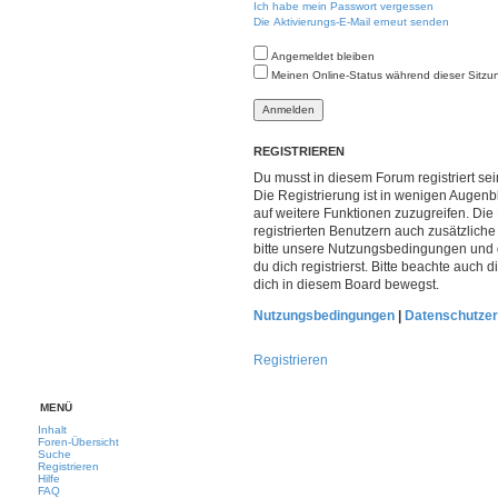
Ich habe mein Passwort vergessen
Die Aktivierungs-E-Mail erneut senden
Angemeldet bleiben
Meinen Online-Status während dieser Sitzu
REGISTRIEREN
Du musst in diesem Forum registriert s
Die Registrierung ist in wenigen Augenbl
auf weitere Funktionen zuzugreifen. Die
registrierten Benutzern auch zusätzlic
bitte unsere Nutzungsbedingungen und
du dich registrierst. Bitte beachte auch
dich in diesem Board bewegst.
Nutzungsbedingungen
|
Datenschutzer
Registrieren
MENÜ
Inhalt
Foren-Übersicht
Suche
Registrieren
Hilfe
FAQ