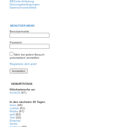
BBCode-Anleitung
Nutzungsbedingungen
Datenschutzrichtlinie
BENUTZER-MENÜ
Benutzername:
Passwort:
Mich bei jedem Besuch
automatisch anmelden
Registriere dich jetzt!
GEBURTSTAGE
Glückwünsche an:
Kevin33
(67)
In den nächsten 30 Tagen
Ireen
(48)
Lobivia
(61)
Robby
(67)
wolf
(63)
Tobi
(32)
Emandu
Gerlot
Andreas
(68)