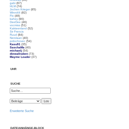
gabi
(67)
HLM
(74)
Jochen Krieger
(85)
Winni44
(82)
Flo
(48)
kahey
(90)
DeeDee
(46)
vocmiss
(51)
Kakteenland
(52)
Sir Frencis
Ruud
(84)
Nerolaan
(40)
prdochovec
(54)
Kasu91
(35)
SaschaMa
(40)
michaelj
(54)
diewallraben
(73)
Mayme Leader
(37)
UHR
SUCHE
Erweiterte Suche
DATEIANHÄNGE-BLOCK