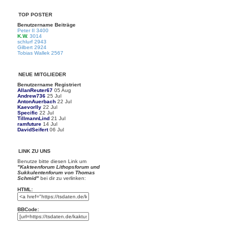
TOP POSTER
Benutzername
Beiträge
Peter II
3400
K.W.
3014
schlurf
2943
Gilbert
2924
Tobias Wallek
2567
NEUE MITGLIEDER
Benutzername
Registriert
AllanReuter67
05 Aug
Andrew736
25 Jul
AntonAuerbach
22 Jul
Kaevorlly
22 Jul
Specific
22 Jul
TillmannLind
21 Jul
ramfuture
14 Jul
DavidSeifert
06 Jul
LINK ZU UNS
Benutze bitte diesen Link um
"Kakteenforum Lithopsforum und
Sukkulentenforum von Thomas
Schmid"
bei dir zu verlinken:
HTML:
BBCode: