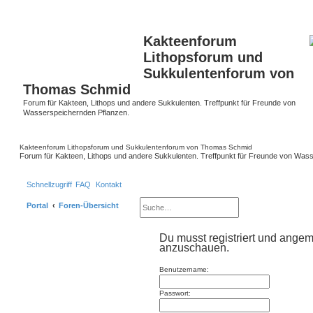
S
Kakteenforum
Lithopsforum und
Sukkulentenforum von
Thomas Schmid
Forum für Kakteen, Lithops und andere Sukkulenten. Treffpunkt für Freunde von
Wasserspeichernden Pflanzen.
Kakteenforum Lithopsforum und Sukkulentenforum von Thomas Schmid
Forum für Kakteen, Lithops und andere Sukkulenten. Treffpunkt für Freunde von Was
Schnellzugriff
FAQ
Kontakt
Suche
Erweiterte Suche
Portal
Foren-Übersicht
Du musst registriert und angem
anzuschauen.
Benutzername:
Passwort: