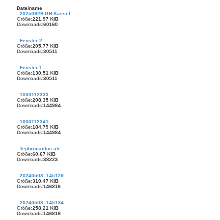
Dateiname
20250929 GH Kassel
Größe:
221.97 KiB
Downloads:
60160
Fenster 2
Größe:
205.77 KiB
Downloads:
30511
Fenster 1
Größe:
130.51 KiB
Downloads:
30511
1000112333
Größe:
208.35 KiB
Downloads:
144984
1000112341
Größe:
184.79 KiB
Downloads:
144984
Tephrocactus ab...
Größe:
60.67 KiB
Downloads:
38223
20240508_145129
Größe:
310.47 KiB
Downloads:
146816
20240508_145134
Größe:
258.21 KiB
Downloads:
146816