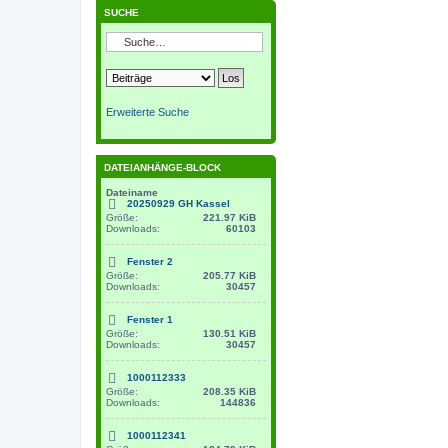
SUCHE
Erweiterte Suche
DATEIANHÄNGE-BLOCK
Dateiname
20250929 GH Kassel
Größe:
221.97 KiB
Downloads:
60103
Fenster 2
Größe:
205.77 KiB
Downloads:
30457
Fenster 1
Größe:
130.51 KiB
Downloads:
30457
1000112333
Größe:
208.35 KiB
Downloads:
144836
1000112341