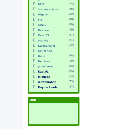
(74)
HLM
(85)
Jochen Krieger
(82)
Winni44
(48)
Flo
(90)
kahey
(46)
DeeDee
(67)
Kevin33
(51)
vocmiss
(52)
Kakteenland
Sir Frencis
(84)
Ruud
(40)
Nerolaan
(54)
prdochovec
(35)
Kasu91
(54)
michaelj
(73)
diewallraben
(37)
Mayme Leader
UHR