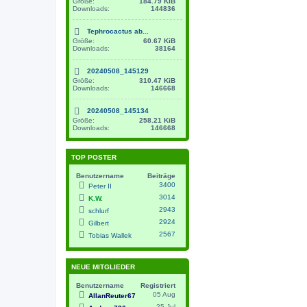
Größe:
184.79 KiB
Downloads:
144836
Tephrocactus ab...
Größe:
60.67 KiB
Downloads:
38164
20240508_145129
Größe:
310.47 KiB
Downloads:
146668
20240508_145134
Größe:
258.21 KiB
Downloads:
146668
TOP POSTER
Benutzername
Beiträge
3400
Peter II
3014
K.W.
2943
schlurf
2924
Gilbert
2567
Tobias Wallek
NEUE MITGLIEDER
Benutzername
Registriert
05 Aug
AllanReuter67
25 Jul