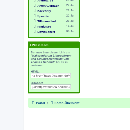
Andrew736
22 Jul
AntonAuerbach
22 Jul
Kaevorlly
22 Jul
Specific
21 Jul
TillmannLind
14 Jul
ramfuture
06 Jul
DavidSeifert
LINK ZU UNS
Benutze bitte diesen Link um
"Kakteenforum Lithopsforum
und Sukkulentenforum von
Thomas Schmid"
bei dir zu
verlinken:
HTML:
BBCode:
Portal
Foren-Übersicht