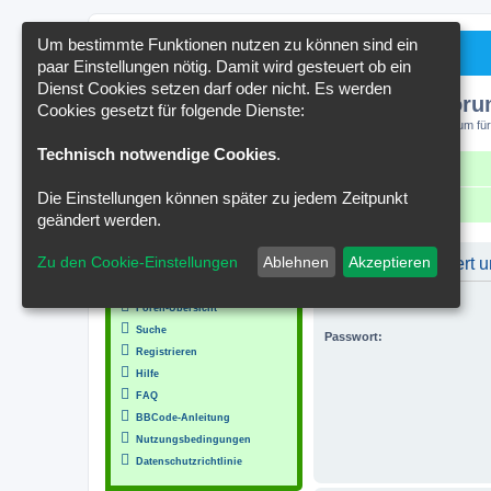
Um bestimmte Funktionen nutzen zu können sind ein
paar Einstellungen nötig. Damit wird gesteuert ob ein
Dienst Cookies setzen darf oder nicht. Es werden
Kakteenforu
Cookies gesetzt für folgende Dienste:
Forum für
Technisch notwendige Cookies
.
Schnellzugriff
FAQ
Kontakt
Die Einstellungen können später zu jedem Zeitpunkt
Portal
Foren-Übersicht
geändert werden.
MENÜ
Zu den Cookie-Einstellungen
Ablehnen
Akzeptieren
Du musst registriert
Inhalt
Benutzername:
Foren-Übersicht
Suche
Passwort:
Registrieren
Hilfe
FAQ
BBCode-Anleitung
Nutzungsbedingungen
Datenschutzrichtlinie