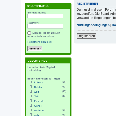
REGISTRIEREN
BENUTZER-MENÜ
Du musst in diesem Forum re
Benutzername:
zuzugreifen. Die Board-Adm
verwandten Regelungen, bevo
Passwort:
Nutzungsbedingungen
|
Da
Mich bei jedem Besuch
Registrieren
automatisch anmelden
Registriere dich jetzt!
GEBURTSTAGE
Heute hat kein Mitglied
Geburtstag
In den nächsten 30 Tagen
(61)
Lobivia
(67)
Robby
(63)
wolf
(32)
Tobi
Emandu
Gerlot
(68)
Andreas
(67)
gabi