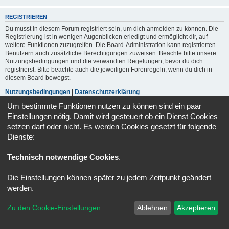
REGISTRIEREN
Du musst in diesem Forum registriert sein, um dich anmelden zu können. Die
Registrierung ist in wenigen Augenblicken erledigt und ermöglicht dir, auf
weitere Funktionen zuzugreifen. Die Board-Administration kann registrierten
Benutzern auch zusätzliche Berechtigungen zuweisen. Beachte bitte unsere
Nutzungsbedingungen und die verwandten Regelungen, bevor du dich
registrierst. Bitte beachte auch die jeweiligen Forenregeln, wenn du dich in
diesem Board bewegst.
Nutzungsbedingungen
|
Datenschutzerklärung
Um bestimmte Funktionen nutzen zu können sind ein paar
Registrieren
Einstellungen nötig. Damit wird gesteuert ob ein Dienst Cookies
setzen darf oder nicht. Es werden Cookies gesetzt für folgende
Dienste:
Portal
Foren-Übersicht
Alle Zeiten sind
UTC+02:00
Technisch notwendige Cookies
.
Powered by
phpBB
® Forum Software © phpBB Limited
Deutsche Übersetzung durch
phpBB.de
Die Einstellungen können später zu jedem Zeitpunkt geändert
Datenschutz
|
Nutzungsbedingungen
werden.
Zu den Cookie-Einstellungen
Ablehnen
Akzeptieren