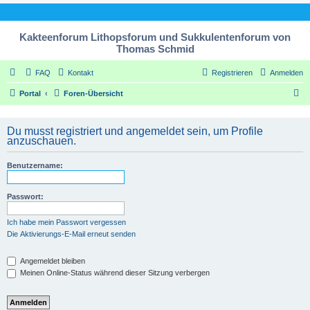
Kakteenforum Lithopsforum und Sukkulentenforum von
Thomas Schmid
FAQ
Kontakt
Registrieren
Anmelden
S
Portal
Foren-Übersicht
u
c
Du musst registriert und angemeldet sein, um Profile
anzuschauen.
h
e
Benutzername:
Passwort:
Ich habe mein Passwort vergessen
Die Aktivierungs-E-Mail erneut senden
Angemeldet bleiben
Meinen Online-Status während dieser Sitzung verbergen