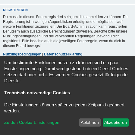
REGISTRIEREN
Du musst in diesem Forum registriert sein, um dich anmelden zu können. Die
Registrierung ist in wenigen Augenblicken erledigt und ermöglicht dir, auf
weitere Funktionen zuzugreifen. Die Board-Administration kann registrierten
Benutzern auch zusätzliche Berechtigungen zuweisen. Beachte bitte unsere
Nutzungsbedingungen und die verwandten Regelungen, bevor du dich
registrierst. Bitte beachte auch die jeweiligen Forenregeln, wenn du dich in
diesem Board bewegst.
Nutzungsbedingungen
|
Datenschutzerklärung
Um bestimmte Funktionen nutzen zu können sind ein paar
Registrieren
Einstellungen nötig. Damit wird gesteuert ob ein Dienst Cookies
setzen darf oder nicht. Es werden Cookies gesetzt für folgende
Dienste:
Portal
Foren-Übersicht
Alle Zeiten sind
UTC+02:00
Technisch notwendige Cookies
.
Powered by
phpBB
® Forum Software © phpBB Limited
Deutsche Übersetzung durch
phpBB.de
Die Einstellungen können später zu jedem Zeitpunkt geändert
Datenschutz
|
Nutzungsbedingungen
werden.
Zu den Cookie-Einstellungen
Ablehnen
Akzeptieren