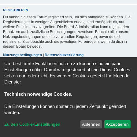
REGISTRIEREN
Du musst in diesem Forum registriert sein, um dich anmelden zu können. Die
Registrierung ist in wenigen Augenblicken erledigt und ermöglicht dir, auf
weitere Funktionen zuzugreifen. Die Board-Administration kann registrierten
Benutzern auch zusätzliche Berechtigungen zuweisen. Beachte bitte unsere
Nutzungsbedingungen und die verwandten Regelungen, bevor du dich
registrierst. Bitte beachte auch die jeweiligen Forenregeln, wenn du dich in
diesem Board bewegst.
Nutzungsbedingungen
|
Datenschutzerklärung
Um bestimmte Funktionen nutzen zu können sind ein paar
Registrieren
Einstellungen nötig. Damit wird gesteuert ob ein Dienst Cookies
setzen darf oder nicht. Es werden Cookies gesetzt für folgende
Dienste:
Portal
Foren-Übersicht
Alle Zeiten sind
UTC+02:00
Technisch notwendige Cookies
.
Powered by
phpBB
® Forum Software © phpBB Limited
Deutsche Übersetzung durch
phpBB.de
Die Einstellungen können später zu jedem Zeitpunkt geändert
Datenschutz
|
Nutzungsbedingungen
werden.
Zu den Cookie-Einstellungen
Ablehnen
Akzeptieren