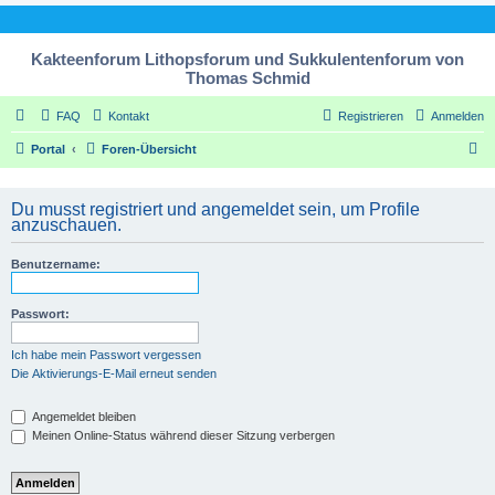
Kakteenforum Lithopsforum und Sukkulentenforum von
Thomas Schmid
FAQ
Kontakt
Registrieren
Anmelden
S
Portal
Foren-Übersicht
u
c
Du musst registriert und angemeldet sein, um Profile
anzuschauen.
h
e
Benutzername:
Passwort:
Ich habe mein Passwort vergessen
Die Aktivierungs-E-Mail erneut senden
Angemeldet bleiben
Meinen Online-Status während dieser Sitzung verbergen