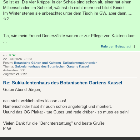
So ist es. Die vier Krüppel in der Schale sind schon alt, einer hat einen
Milbenschaden im Scheitel, wächst da nicht mehr und bildet Kindel.
Im Winter stehen sie unbeachtet unter dem Tisch im GW, aber dann.....
:k2
Tja, wie mein Freund Don erzählte warum er zur Pflege von Kakteen kam
...
Rufe den Beitrag auf
von
K.W.
22. Juli 2026, 23:23
Forum:
Botanische Gärten und Kakteen- Sukkulentengärtnereien
Thema:
Sukkulentenhaus des Botanischen Gartens Kassel
Antworten:
308
Zugriffe:
213852
Re: Sukkulentenhaus des Botanischen Gartens Kassel
Guten Abend Jürgen,
das sieht wirklich alles klasse aus!
Namenschilder habt ihr auch schon angefertigt und montiert.
Uuund das OG Plakat - tue Gutes und rede drüber - so muss es sein!
Vielen Dank für die "Berichterstattung" und beste Grüße,
K.W.