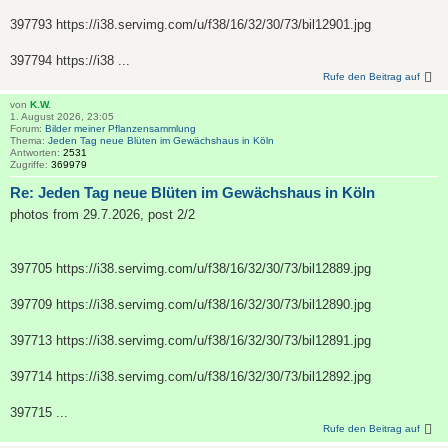
397793 https://i38.servimg.com/u/f38/16/32/30/73/bil12901.jpg
397794 https://i38 ...
Rufe den Beitrag auf
von
K.W.
1. August 2026, 23:05
Forum:
Bilder meiner Pflanzensammlung
Thema:
Jeden Tag neue Blüten im Gewächshaus in Köln
Antworten:
2531
Zugriffe:
369979
Re: Jeden Tag neue Blüten im Gewächshaus in Köln
photos from 29.7.2026, post 2/2
397705 https://i38.servimg.com/u/f38/16/32/30/73/bil12889.jpg
397709 https://i38.servimg.com/u/f38/16/32/30/73/bil12890.jpg
397713 https://i38.servimg.com/u/f38/16/32/30/73/bil12891.jpg
397714 https://i38.servimg.com/u/f38/16/32/30/73/bil12892.jpg
397715 ...
Rufe den Beitrag auf