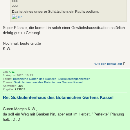
>>>
<<<
Das ist eines unserer Schätzchen, ein Pachypodium.
Super Pflanze, die kommt in solch einer Gewächshaussituation natürlich
richtig gut zu Geltung!
Nochmal, beste Grüße
K.W.
...
Rufe den Beitrag auf
von
K.W.
6. August 2026, 10:13
Forum:
Botanische Gärten und Kakteen- Sukkulentengärtnereien
Thema:
Sukkulentenhaus des Botanischen Gartens Kassel
Antworten:
308
Zugriffe:
213852
Re: Sukkulentenhaus des Botanischen Gartens Kassel
Guten Morgen K.W.,
da soll ein Weg mit Bänken hin, aber erst im Herbst. "Perfekte" Planung
halt. :D :D