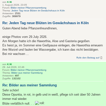
von
K.W.
1. August 2026, 23:05
Forum:
Bilder meiner Pflanzensammlung
Thema:
Jeden Tag neue Blüten im Gewächshaus in Köln
Antworten:
2531
Zugriffe:
369979
Re: Jeden Tag neue Blüten im Gewächshaus in Köln
Guten Abend liebe PflanzenfreundInnen,
einige Photos vom 29.July 2026.
Am Morgen hatte ich die Haworthia, Aloe und Gasteria gegoßen.
Es heist ja, im Sommer eine Gießpause einlegen, die Haworthia erneuern
ihre Wurzel und faulen bei Wassergabe, ich kann das nicht bestätigen.
Bei mir wachsen ...
Rufe den Beitrag auf
von
K.W.
29. Juli 2026, 22:46
Forum:
Bilder meiner Pflanzensammlung
Thema:
Bilder aus meiner Sammlung
Antworten:
497
Zugriffe:
132102
Re: Bilder aus meiner Sammlung
Sehr schön!
Diese Opuntia, in rot, in gelb und in weiß, pflege ich seit über 50 Jahren
immer mal wieder.
Blüte verläßlich null. . .