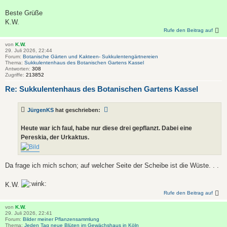
Beste Grüße
K.W.
Rufe den Beitrag auf
von
K.W.
29. Juli 2026, 22:44
Forum:
Botanische Gärten und Kakteen- Sukkulentengärtnereien
Thema:
Sukkulentenhaus des Botanischen Gartens Kassel
Antworten:
308
Zugriffe:
213852
Re: Sukkulentenhaus des Botanischen Gartens Kassel
JürgenKS
hat geschrieben:
Heute war ich faul, habe nur diese drei gepflanzt. Dabei eine
Pereskia, der Urkaktus.
Da frage ich mich schon; auf welcher Seite der Scheibe ist die Wüste. . .
K.W.
Rufe den Beitrag auf
von
K.W.
29. Juli 2026, 22:41
Forum:
Bilder meiner Pflanzensammlung
Thema:
Jeden Tag neue Blüten im Gewächshaus in Köln