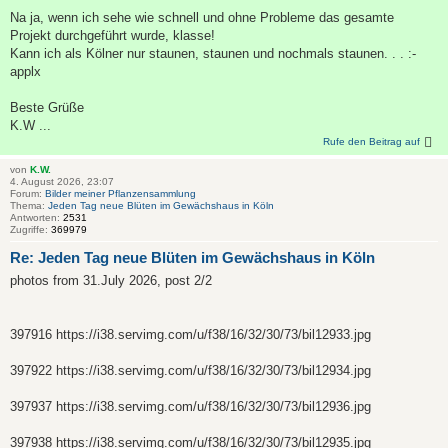
Na ja, wenn ich sehe wie schnell und ohne Probleme das gesamte
Projekt durchgeführt wurde, klasse!
Kann ich als Kölner nur staunen, staunen und nochmals staunen. . . :-
applx
Beste Grüße
K.W ...
Rufe den Beitrag auf
von
K.W.
4. August 2026, 23:07
Forum:
Bilder meiner Pflanzensammlung
Thema:
Jeden Tag neue Blüten im Gewächshaus in Köln
Antworten:
2531
Zugriffe:
369979
Re: Jeden Tag neue Blüten im Gewächshaus in Köln
photos from 31.July 2026, post 2/2
397916 https://i38.servimg.com/u/f38/16/32/30/73/bil12933.jpg
397922 https://i38.servimg.com/u/f38/16/32/30/73/bil12934.jpg
397937 https://i38.servimg.com/u/f38/16/32/30/73/bil12936.jpg
397938 https://i38.servimg.com/u/f38/16/32/30/73/bil12935.jpg