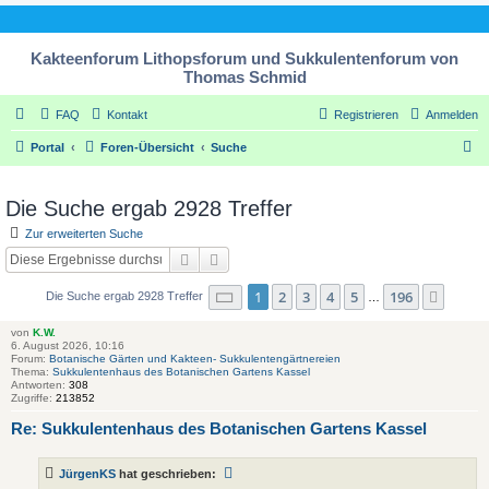
Kakteenforum Lithopsforum und Sukkulentenforum von
Thomas Schmid
FAQ
Kontakt
Registrieren
Anmelden
S
Portal
Foren-Übersicht
Suche
u
c
Die Suche ergab 2928 Treffer
h
Zur erweiterten Suche
e
Suche
Erweiterte Suche
Seite
1
von
196
1
2
3
4
5
196
Nächs
Die Suche ergab 2928 Treffer
…
von
K.W.
6. August 2026, 10:16
Forum:
Botanische Gärten und Kakteen- Sukkulentengärtnereien
Thema:
Sukkulentenhaus des Botanischen Gartens Kassel
Antworten:
308
Zugriffe:
213852
Re: Sukkulentenhaus des Botanischen Gartens Kassel
JürgenKS
hat geschrieben: