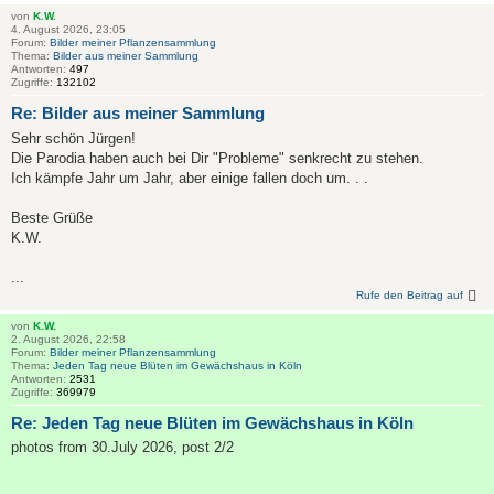
von
K.W.
4. August 2026, 23:05
Forum:
Bilder meiner Pflanzensammlung
Thema:
Bilder aus meiner Sammlung
Antworten:
497
Zugriffe:
132102
Re: Bilder aus meiner Sammlung
Sehr schön Jürgen!
Die Parodia haben auch bei Dir "Probleme" senkrecht zu stehen.
Ich kämpfe Jahr um Jahr, aber einige fallen doch um. . .
Beste Grüße
K.W.
...
Rufe den Beitrag auf
von
K.W.
2. August 2026, 22:58
Forum:
Bilder meiner Pflanzensammlung
Thema:
Jeden Tag neue Blüten im Gewächshaus in Köln
Antworten:
2531
Zugriffe:
369979
Re: Jeden Tag neue Blüten im Gewächshaus in Köln
photos from 30.July 2026, post 2/2