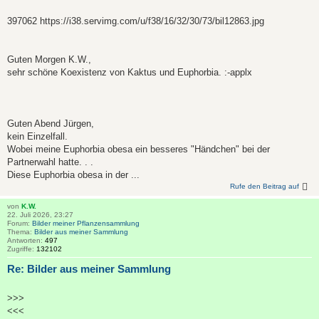
397062 https://i38.servimg.com/u/f38/16/32/30/73/bil12863.jpg
Guten Morgen K.W.,
sehr schöne Koexistenz von Kaktus und Euphorbia. :-applx
Guten Abend Jürgen,
kein Einzelfall.
Wobei meine Euphorbia obesa ein besseres "Händchen" bei der
Partnerwahl hatte. . .
Diese Euphorbia obesa in der ...
Rufe den Beitrag auf
von
K.W.
22. Juli 2026, 23:27
Forum:
Bilder meiner Pflanzensammlung
Thema:
Bilder aus meiner Sammlung
Antworten:
497
Zugriffe:
132102
Re: Bilder aus meiner Sammlung
>>>
<<<