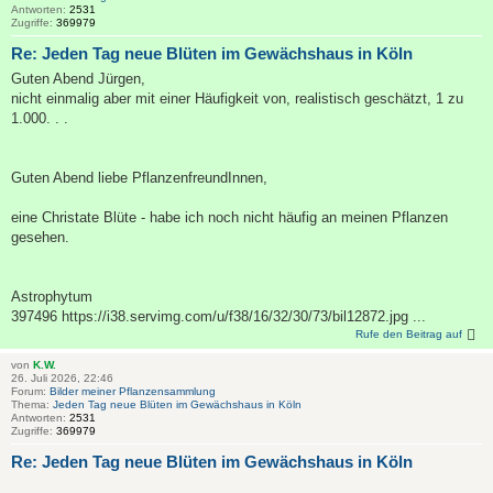
Antworten:
2531
Zugriffe:
369979
Re: Jeden Tag neue Blüten im Gewächshaus in Köln
Guten Abend Jürgen,
nicht einmalig aber mit einer Häufigkeit von, realistisch geschätzt, 1 zu
1.000. . .
Guten Abend liebe PflanzenfreundInnen,
eine Christate Blüte - habe ich noch nicht häufig an meinen Pflanzen
gesehen.
Astrophytum
397496 https://i38.servimg.com/u/f38/16/32/30/73/bil12872.jpg ...
Rufe den Beitrag auf
von
K.W.
26. Juli 2026, 22:46
Forum:
Bilder meiner Pflanzensammlung
Thema:
Jeden Tag neue Blüten im Gewächshaus in Köln
Antworten:
2531
Zugriffe:
369979
Re: Jeden Tag neue Blüten im Gewächshaus in Köln