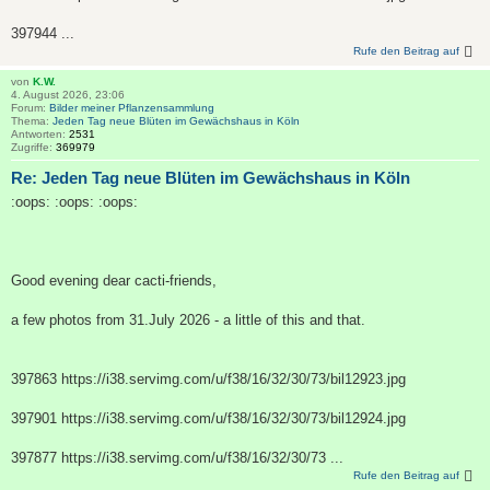
397944 ...
Rufe den Beitrag auf
von
K.W.
4. August 2026, 23:06
Forum:
Bilder meiner Pflanzensammlung
Thema:
Jeden Tag neue Blüten im Gewächshaus in Köln
Antworten:
2531
Zugriffe:
369979
Re: Jeden Tag neue Blüten im Gewächshaus in Köln
:oops: :oops: :oops:
Good evening dear cacti-friends,
a few photos from 31.July 2026 - a little of this and that.
397863 https://i38.servimg.com/u/f38/16/32/30/73/bil12923.jpg
397901 https://i38.servimg.com/u/f38/16/32/30/73/bil12924.jpg
397877 https://i38.servimg.com/u/f38/16/32/30/73 ...
Rufe den Beitrag auf