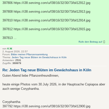
397806 https://i38.servimg.com/u/f38/16/32/30/73/bil12912.jpg
397808 https://i38.servimg.com/u/f38/16/32/30/73/bil12913.jpg
397810 https://i38.servimg.com/u/f38/16/32/30/73/bil12914.jpg
397812 https://i38.servimg.com/u/f38/16/32/30/73/bil12915.jpg
397813 ...
Rufe den Beitrag auf
von
K.W.
2. August 2026, 22:57
Forum:
Bilder meiner Pflanzensammlung
Thema:
Jeden Tag neue Blüten im Gewächshaus in Köln
Antworten:
2531
Zugriffe:
369979
Re: Jeden Tag neue Blüten im Gewächshaus in Köln
Guten Abend liebe PflanzenfreundInnen,
heute einige Photos vom 30.July 2026, in der Hauptsache Copiapoa aber
auch wenige Coryphantha.
Coryphantha
397792 https://i38.servimg.com/u/f38/16/32/30/73/bil12900.jpg