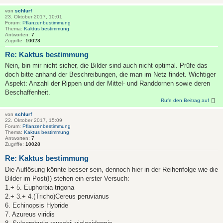
von
schlurf
23. Oktober 2017, 10:01
Forum:
Pflanzenbestimmung
Thema:
Kaktus bestimmung
Antworten:
7
Zugriffe:
10028
Re: Kaktus bestimmung
Nein, bin mir nicht sicher, die Bilder sind auch nicht optimal. Prüfe das
doch bitte anhand der Beschreibungen, die man im Netz findet. Wichtiger
Aspekt: Anzahl der Rippen und der Mittel- und Randdornen sowie deren
Beschaffenheit.
Rufe den Beitrag auf
von
schlurf
22. Oktober 2017, 15:09
Forum:
Pflanzenbestimmung
Thema:
Kaktus bestimmung
Antworten:
7
Zugriffe:
10028
Re: Kaktus bestimmung
Die Auflösung könnte besser sein, dennoch hier in der Reihenfolge wie die
Bilder im Post(!) stehen ein erster Versuch:
1.+ 5. Euphorbia trigona
2.+ 3.+ 4.(Tricho)Cereus peruvianus
6. Echinopsis Hybride
7. Azureus viridis