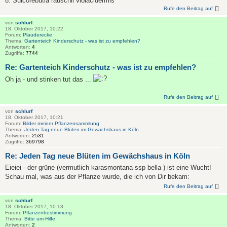
8. Sulcorebutia rauschii violacidermis
Rufe den Beitrag auf
von
schlurf
18. Oktober 2017, 10:22
Forum:
Plauderecke
Thema:
Gartenteich Kinderschutz - was ist zu empfehlen?
Antworten:
4
Zugriffe:
7744
Re: Gartenteich Kinderschutz - was ist zu empfehlen?
Oh ja - und stinken tut das ...
Rufe den Beitrag auf
von
schlurf
18. Oktober 2017, 10:21
Forum:
Bilder meiner Pflanzensammlung
Thema:
Jeden Tag neue Blüten im Gewächshaus in Köln
Antworten:
2531
Zugriffe:
369798
Re: Jeden Tag neue Blüten im Gewächshaus in Köln
Eieiei - der grüne (vermutlich karasmontana ssp bella ) ist eine Wucht!
Schau mal, was aus der Pflanze wurde, die ich von Dir bekam:
Rufe den Beitrag auf
von
schlurf
18. Oktober 2017, 10:13
Forum:
Pflanzenbestimmung
Thema:
Bitte um Hilfe
Antworten:
2