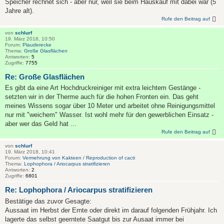
Speicher rechnet sich - aber nur, weil sie beim Hauskauf mit dabei war (5
Jahre alt).
Rufe den Beitrag auf
von
schlurf
19. März 2018, 10:50
Forum:
Plauderecke
Thema:
Große Glasflächen
Antworten:
5
Zugriffe:
7755
Re: Große Glasflächen
Es gibt da eine Art Hochdruckreiniger mit extra leichtem Gestänge -
setzten wir in der Therme auch für die hohen Fronten ein. Das geht
meines Wissens sogar über 10 Meter und arbeitet ohne Reinigungsmittel
nur mit "weichem" Wasser. Ist wohl mehr für den gewerblichen Einsatz -
aber wer das Geld hat ...
Rufe den Beitrag auf
von
schlurf
19. März 2018, 10:41
Forum:
Vermehrung von Kakteen / Reproduction of cacti
Thema:
Lophophora / Ariocarpus stratifizieren
Antworten:
2
Zugriffe:
6801
Re: Lophophora / Ariocarpus stratifizieren
Bestätige das zuvor Gesagte:
Aussaat im Herbst der Ernte oder direkt im darauf folgenden Frühjahr. Ich
lagerte das selbst geerntete Saatgut bis zur Ausaat immer bei