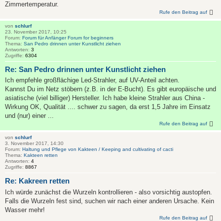
Zimmertemperatur.
Rufe den Beitrag auf
von
schlurf
23. November 2017, 10:25
Forum:
Forum für Anfänger Forum for beginners
Thema:
San Pedro drinnen unter Kunstlicht ziehen
Antworten:
3
Zugriffe:
6304
Re: San Pedro drinnen unter Kunstlicht ziehen
Ich empfehle großflächige Led-Strahler, auf UV-Anteil achten.
Kannst Du im Netz stöbern (z.B. in der E-Bucht). Es gibt europäische und
asiatische (viel billiger) Hersteller. Ich habe kleine Strahler aus China -
Wirkung OK, Qualität .... schwer zu sagen, da erst 1,5 Jahre im Einsatz
und (nur) einer ...
Rufe den Beitrag auf
von
schlurf
3. November 2017, 14:30
Forum:
Haltung und Pflege von Kakteen / Keeping and cultivating of cacti
Thema:
Kakteen retten
Antworten:
4
Zugriffe:
8867
Re: Kakreen retten
Ich würde zunächst die Wurzeln kontrollieren - also vorsichtig austopfen.
Falls die Wurzeln fest sind, suchen wir nach einer anderen Ursache. Kein
Wasser mehr!
Rufe den Beitrag auf