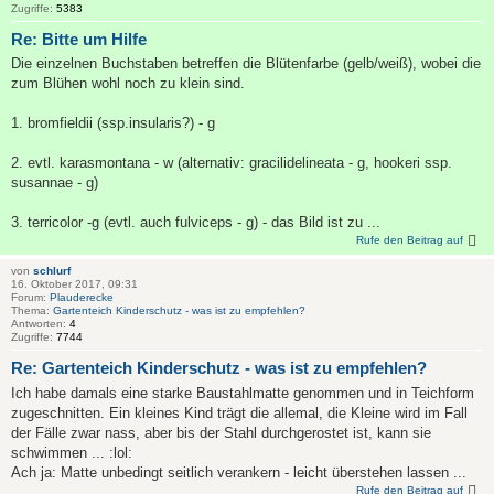
Zugriffe:
5383
Re: Bitte um Hilfe
Die einzelnen Buchstaben betreffen die Blütenfarbe (gelb/weiß), wobei die
zum Blühen wohl noch zu klein sind.
1. bromfieldii (ssp.insularis?) - g
2. evtl. karasmontana - w (alternativ: gracilidelineata - g, hookeri ssp.
susannae - g)
3. terricolor -g (evtl. auch fulviceps - g) - das Bild ist zu ...
Rufe den Beitrag auf
von
schlurf
16. Oktober 2017, 09:31
Forum:
Plauderecke
Thema:
Gartenteich Kinderschutz - was ist zu empfehlen?
Antworten:
4
Zugriffe:
7744
Re: Gartenteich Kinderschutz - was ist zu empfehlen?
Ich habe damals eine starke Baustahlmatte genommen und in Teichform
zugeschnitten. Ein kleines Kind trägt die allemal, die Kleine wird im Fall
der Fälle zwar nass, aber bis der Stahl durchgerostet ist, kann sie
schwimmen ... :lol:
Ach ja: Matte unbedingt seitlich verankern - leicht überstehen lassen ...
Rufe den Beitrag auf