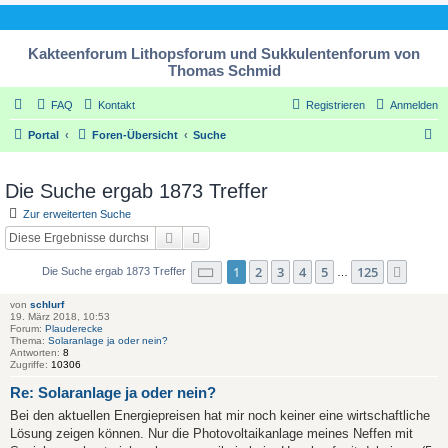
Kakteenforum Lithopsforum und Sukkulentenforum von
Thomas Schmid
FAQ
Kontakt
Registrieren
Anmelden
S
Portal
Foren-Übersicht
Suche
u
c
Die Suche ergab 1873 Treffer
h
Zur erweiterten Suche
e
Suche
Erweiterte Suche
Seite
1
von
125
1
2
3
4
5
125
Nächs
Die Suche ergab 1873 Treffer
…
von
schlurf
19. März 2018, 10:53
Forum:
Plauderecke
Thema:
Solaranlage ja oder nein?
Antworten:
8
Zugriffe:
10306
Re: Solaranlage ja oder nein?
Bei den aktuellen Energiepreisen hat mir noch keiner eine wirtschaftliche
Lösung zeigen können. Nur die Photovoltaikanlage meines Neffen mit