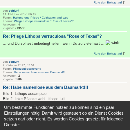
Rufe den Beitrag auf
von
schlurf
14. Oktober 2017, 06:49
Forum:
Haltung und Pflege / Cultivation and care
Thema:
Pflege Lithops verruculosa "Rose of Texas"?
Antworten:
4
Zugriffe:
219568
Re: Pflege Lithops verruculosa "Rose of Texas"?
... und Du solltest unbedingt teilen, wenn Du zu viele hast ...
Rufe den Beitrag auf
von
schlurf
2. Oktober 2017, 07:51
Forum:
Pflanzenbestimmung
Thema:
Habe namenlose aus dem Baumarkt!!!
Antworten:
2
Zugriffe:
5286
Re: Habe namenlose aus dem Baumarkt!!!
Bild 1: Lithops aucampiae
Bild 2: linke Pflanze wohl Lithops julii
Bild 3: Lithops linke Pflanze: Lithops julii var. rouxii
Um bestimmte Funktionen nutzen zu können sind ein paar
Rufe den Beitrag auf
Einstellungen nötig. Damit wird gesteuert ob ein Dienst Cookies
setzen darf oder nicht. Es werden Cookies gesetzt für folgende
Dienste:
Seite
1
von
125
1
2
3
4
5
125
Nächs
Die Suche ergab 1873 Treffer
…