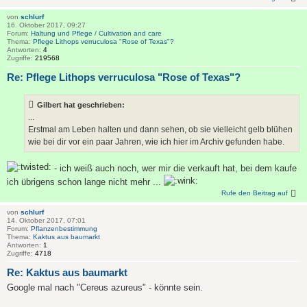
von
schlurf
16. Oktober 2017, 09:27
Forum:
Haltung und Pflege / Cultivation and care
Thema:
Pflege Lithops verruculosa "Rose of Texas"?
Antworten:
4
Zugriffe:
219568
Re: Pflege Lithops verruculosa "Rose of Texas"?
Gilbert hat geschrieben:
...
Erstmal am Leben halten und dann sehen, ob sie vielleicht gelb blühen
wie bei dir vor ein paar Jahren, wie ich hier im Archiv gefunden habe.
- ich weiß auch noch, wer mir die verkauft hat, bei dem kaufe
ich übrigens schon lange nicht mehr ...
Rufe den Beitrag auf
von
schlurf
14. Oktober 2017, 07:01
Forum:
Pflanzenbestimmung
Thema:
Kaktus aus baumarkt
Antworten:
1
Zugriffe:
4718
Re: Kaktus aus baumarkt
Google mal nach "Cereus azureus" - könnte sein.