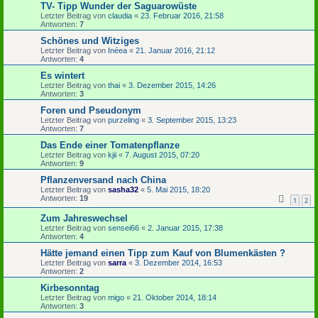
TV- Tipp Wunder der Saguarowüste
Letzter Beitrag von
claudia
«
23. Februar 2016, 21:58
Antworten:
7
Schönes und Witziges
Letzter Beitrag von
Inéea
«
21. Januar 2016, 21:12
Antworten:
4
Es wintert
Letzter Beitrag von
thai
«
3. Dezember 2015, 14:26
Antworten:
3
Foren und Pseudonym
Letzter Beitrag von
purzeling
«
3. September 2015, 13:23
Antworten:
7
Das Ende einer Tomatenpflanze
Letzter Beitrag von
kjii
«
7. August 2015, 07:20
Antworten:
9
Pflanzenversand nach China
Letzter Beitrag von
sasha32
«
5. Mai 2015, 18:20
Antworten:
19
1
2
Zum Jahreswechsel
Letzter Beitrag von
sensei66
«
2. Januar 2015, 17:38
Antworten:
4
Hätte jemand einen Tipp zum Kauf von Blumenkästen ?
Letzter Beitrag von
sarra
«
3. Dezember 2014, 16:53
Antworten:
2
Kirbesonntag
Letzter Beitrag von
migo
«
21. Oktober 2014, 18:14
Antworten:
3