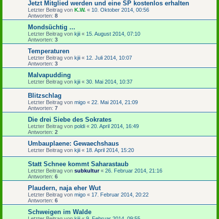
Jetzt Mitglied werden und eine SP kostenlos erhalten
Letzter Beitrag von
K.W.
«
10. Oktober 2014, 00:56
Antworten:
8
Mondsüchtig ...
Letzter Beitrag von
kjii
«
15. August 2014, 07:10
Antworten:
3
Temperaturen
Letzter Beitrag von
kjii
«
12. Juli 2014, 10:07
Antworten:
3
Malvapudding
Letzter Beitrag von
kjii
«
30. Mai 2014, 10:37
Blitzschlag
Letzter Beitrag von
migo
«
22. Mai 2014, 21:09
Antworten:
7
Die drei Siebe des Sokrates
Letzter Beitrag von
poldi
«
20. April 2014, 16:49
Antworten:
2
Umbauplaene: Gewaechshaus
Letzter Beitrag von
kjii
«
18. April 2014, 15:20
Statt Schnee kommt Saharastaub
Letzter Beitrag von
subkultur
«
26. Februar 2014, 21:16
Antworten:
6
Plaudern, naja eher Wut
Letzter Beitrag von
migo
«
17. Februar 2014, 20:22
Antworten:
6
Schweigen im Walde
Letzter Beitrag von
kjii
«
9. Februar 2014, 09:55