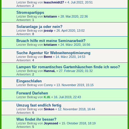
Letzter Beitrag von
leaschmidt27
«
4. Juli 2022, 20:51
Antworten:
2
Stromspartipps
Letzter Beitrag von
kristiann
«
28. Mai 2020, 22:36
Antworten:
1
Solaranlage ja oder nein?
Letzter Beitrag von
jossip
«
26. April 2020, 13:02
Antworten:
8
Bruach hilfe mit meine Seminararbeit?
Letzter Beitrag von
kristiann
«
24. März 2020, 16:56
Suche Agentur für Webseitenoptimierung
Letzter Beitrag von
Bernt
«
14. März 2020, 14:53
Antworten:
4
Lampen für romantisches Gartenhäuschen finde ich woo?
Letzter Beitrag von
HannaL
«
27. Februar 2020, 01:32
Antworten:
2
Eingeschlafen
Letzter Beitrag von
Conny
«
13. November 2019, 15:15
Forward Darlehen
Letzter Beitrag von
K.W.
«
16. Juli 2019, 22:43
Umzug fast endlich fertig
Letzter Beitrag von
Sinkon
«
12. November 2018, 16:44
Antworten:
6
Was findet ihr besser?
Letzter Beitrag von
Joyessed
«
15. Oktober 2018, 18:19
Antworten:
5