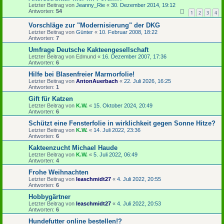
Letzter Beitrag von
Jeanny_Rie
«
30. Dezember 2014, 19:12
Antworten:
54
1
2
3
4
Vorschläge zur "Modernisierung" der DKG
Letzter Beitrag von
Günter
«
10. Februar 2008, 18:22
Antworten:
7
Umfrage Deutsche Kakteengesellschaft
Letzter Beitrag von
Edmund
«
16. Dezember 2007, 17:36
Antworten:
6
Hilfe bei Blasenfreier Marmorfolie!
Letzter Beitrag von
AntonAuerbach
«
22. Juli 2026, 16:25
Antworten:
1
Gift für Katzen
Letzter Beitrag von
K.W.
«
15. Oktober 2024, 20:49
Antworten:
6
Schützt eine Fensterfolie in wirklichkeit gegen Sonne Hitze?
Letzter Beitrag von
K.W.
«
14. Juli 2022, 23:36
Antworten:
6
Kakteenzucht Michael Haude
Letzter Beitrag von
K.W.
«
5. Juli 2022, 06:49
Antworten:
4
Frohe Weihnachten
Letzter Beitrag von
leaschmidt27
«
4. Juli 2022, 20:55
Antworten:
6
Hobbygärtner
Letzter Beitrag von
leaschmidt27
«
4. Juli 2022, 20:53
Antworten:
6
Hundefutter online bestellen!?