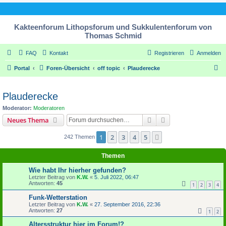
Kakteenforum Lithopsforum und Sukkulentenforum von
Thomas Schmid
FAQ
Kontakt
Registrieren
Anmelden
S
Portal
Foren-Übersicht
off topic
Plauderecke
u
c
Plauderecke
h
Moderator:
Moderatoren
e
Suche
Erweiterte Suche
Neues Thema
1
2
3
4
5
Nächste
242 Themen
Themen
Wie habt Ihr hierher gefunden?
Letzter Beitrag von
K.W.
«
5. Juli 2022, 06:47
Antworten:
45
1
2
3
4
Funk-Wetterstation
Letzter Beitrag von
K.W.
«
27. September 2016, 22:36
Antworten:
27
1
2
Altersstruktur hier im Forum!?