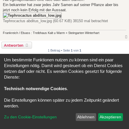
Ein bekannter hat zwar jedes Jahr Samen auf seiner Pflanze aber bis
jetzt noch kein Erfolg mit der Aussaat.
Tephrocactus abditus_low.jpg (60.67 KiB) 38150 mal betrachtet
Frankreich / Elsass : Treibhaus Kalt u Warm + Steingarten Winterhart
Antworten
1 Beitrag • Seite
1
von
1
Gehe zu
Um bestimmte Funktionen nutzen zu können sind ein paar
Einstellungen nötig. Damit wird gesteuert ob ein Dienst Cookies
setzen darf oder nicht. Es werden Cookies gesetzt für folgende
Portal
Foren-Übersicht
Alle Zeiten sind
UTC+02:00
Dienste:
Powered by
phpBB
® Forum Software © phpBB Limited
Technisch notwendige Cookies
.
Deutsche Übersetzung durch
phpBB.de
Datenschutz
|
Nutzungsbedingungen
Die Einstellungen können später zu jedem Zeitpunkt geändert
werden.
Zu den Cookie-Einstellungen
Ablehnen
Akzeptieren