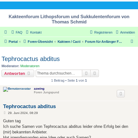
Kakteenforum Lithopsforum und Sukkulentenforum von
Thomas Schmid
FAQ
Kontakt
Registrieren
Anmelden
S
Portal
Foren-Übersicht
Kakteen / Cacti
Forum für Anfänger Forum for beginners
u
c
Tephrocactus abditus
h
Moderator:
Moderatoren
e
Suche
Erweiterte Suche
Antworten
1 Beitrag • Seite
1
von
1
azwing
Foren Jungspund
Tephrocactus abditus
B
29. Juni 2024, 08:29
e
i
Guten tag
t
Ich suche Samen von Tephrocactus abditus leider ohne Erfolg bei den
r
a
(mir) bekannten Anbieter.
g
Hat irgendjemanden eine Idee oder auch Samen?