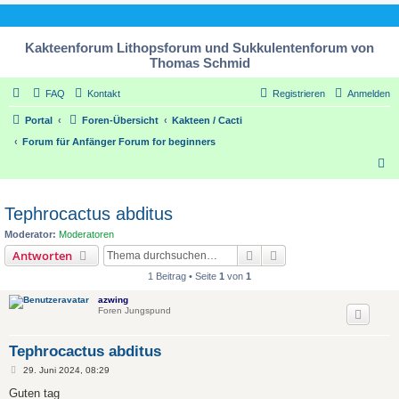
Kakteenforum Lithopsforum und Sukkulentenforum von
Thomas Schmid
FAQ
Kontakt
Registrieren
Anmelden
Portal
Foren-Übersicht
Kakteen / Cacti
Forum für Anfänger Forum for beginners
S
u
c
Tephrocactus abditus
h
Moderator:
Moderatoren
e
Suche
Erweiterte Suche
Antworten
1 Beitrag • Seite
1
von
1
azwing
Foren Jungspund
Tephrocactus abditus
B
29. Juni 2024, 08:29
e
i
Guten tag