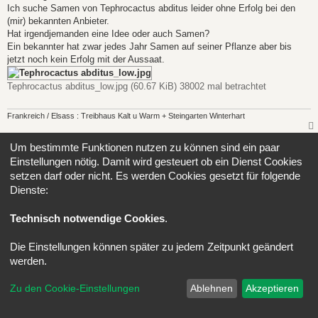
t
Ich suche Samen von Tephrocactus abditus leider ohne Erfolg bei den
r
a
(mir) bekannten Anbieter.
g
Hat irgendjemanden eine Idee oder auch Samen?
Ein bekannter hat zwar jedes Jahr Samen auf seiner Pflanze aber bis
jetzt noch kein Erfolg mit der Aussaat.
Tephrocactus abditus_low.jpg (60.67 KiB) 38002 mal betrachtet
Frankreich / Elsass : Treibhaus Kalt u Warm + Steingarten Winterhart
Antworten
Um bestimmte Funktionen nutzen zu können sind ein paar
1 Beitrag • Seite
1
von
1
Einstellungen nötig. Damit wird gesteuert ob ein Dienst Cookies
setzen darf oder nicht. Es werden Cookies gesetzt für folgende
Gehe zu
Dienste:
Portal
Foren-Übersicht
Alle Zeiten sind
UTC+02:00
Technisch notwendige Cookies
.
Kontakt
Impressum
Alle Cookies löschen
Cookie-Einstellungen
Die Einstellungen können später zu jedem Zeitpunkt geändert
Powered by
phpBB
® Forum Software © phpBB Limited
werden.
Deutsche Übersetzung durch
phpBB.de
Datenschutz
|
Nutzungsbedingungen
Zu den Cookie-Einstellungen
Ablehnen
Akzeptieren