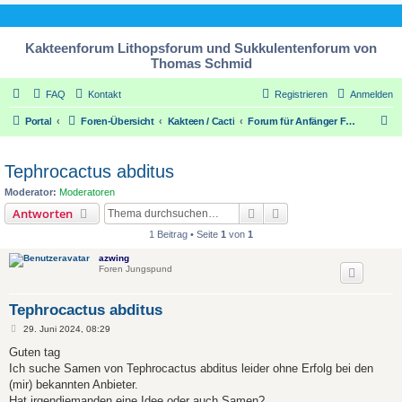
Kakteenforum Lithopsforum und Sukkulentenforum von
Thomas Schmid
FAQ
Kontakt
Registrieren
Anmelden
S
Portal
Foren-Übersicht
Kakteen / Cacti
Forum für Anfänger Forum for beginners
u
c
Tephrocactus abditus
h
Moderator:
Moderatoren
e
Suche
Erweiterte Suche
Antworten
1 Beitrag • Seite
1
von
1
azwing
Foren Jungspund
Tephrocactus abditus
B
29. Juni 2024, 08:29
e
i
Guten tag
t
Ich suche Samen von Tephrocactus abditus leider ohne Erfolg bei den
r
a
(mir) bekannten Anbieter.
g
Hat irgendjemanden eine Idee oder auch Samen?