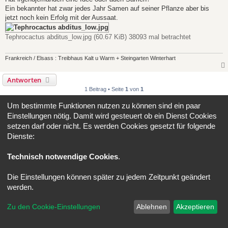
Ein bekannter hat zwar jedes Jahr Samen auf seiner Pflanze aber bis
jetzt noch kein Erfolg mit der Aussaat.
Tephrocactus abditus_low.jpg (60.67 KiB) 38093 mal betrachtet
Frankreich / Elsass : Treibhaus Kalt u Warm + Steingarten Winterhart
Antworten
1 Beitrag • Seite
1
von
1
Gehe zu
Um bestimmte Funktionen nutzen zu können sind ein paar
Einstellungen nötig. Damit wird gesteuert ob ein Dienst Cookies
setzen darf oder nicht. Es werden Cookies gesetzt für folgende
Portal
Foren-Übersicht
Alle Zeiten sind
UTC+02:00
Dienste:
Powered by
phpBB
® Forum Software © phpBB Limited
Technisch notwendige Cookies
.
Deutsche Übersetzung durch
phpBB.de
Datenschutz
|
Nutzungsbedingungen
Die Einstellungen können später zu jedem Zeitpunkt geändert
werden.
Zu den Cookie-Einstellungen
Ablehnen
Akzeptieren