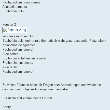
Pachypodium horombense
Alluaudia procera
Euphorbia millii
Fenster 2
von links nach rechts:
Euphorbia pulcherrima (als thematisch nicht ganz passender Platzhalter)
Kalanchoe delagoensis
Pachypodium lamerei
Aloe bakeri
Euphorbia antafikiensis x millii
Euphorbia leuconeura
Aloe rauhii
Pachypodium lamerei
Zu vielen Pflanzen habe ich Fragen oder Anmerkungen und werde sie
dann in loser Folge im Anfängerforum eingeben.
Bis dahin erst einmal beste Grüße!
Andry