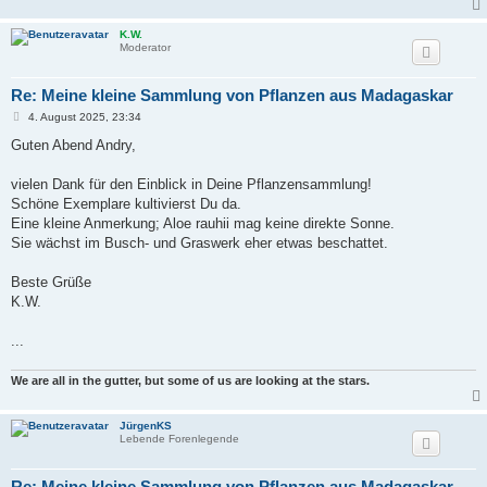
K.W.
Moderator
Re: Meine kleine Sammlung von Pflanzen aus Madagaskar
B
4. August 2025, 23:34
e
i
Guten Abend Andry,
t
r
a
vielen Dank für den Einblick in Deine Pflanzensammlung!
g
Schöne Exemplare kultivierst Du da.
Eine kleine Anmerkung; Aloe rauhii mag keine direkte Sonne.
Sie wächst im Busch- und Graswerk eher etwas beschattet.
Beste Grüße
K.W.
...
We are all in the gutter, but some of us are looking at the stars.
JürgenKS
Lebende Forenlegende
Re: Meine kleine Sammlung von Pflanzen aus Madagaskar