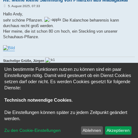
B
5. August 2025, 07:33
e
i
Hallo Andy,
t
sehr schöne Pflanzen.
Die Kalanchoe beharensis kann
r
a
durchaus recht groß werden.
g
Hier meine, die ist schon 80 cm hoch, ein Steckling von unserer
Schauhaus-Pflanze.
Stachelige Grüße, Jürgen
Um bestimmte Funktionen nutzen zu können sind ein paar
Mein kleiner grüner Kaktus, der hat mich ja so gern, Hollari, Hollari, Hollaro....
Einstellungen nötig. Damit wird gesteuert ob ein Dienst Cookies
setzen darf oder nicht. Es werden Cookies gesetzt für folgende
Antworten
Dienste:
3 Beiträge • Seite
1
von
1
Technisch notwendige Cookies
.
Gehe zu
Die Einstellungen können später zu jedem Zeitpunkt geändert
Portal
Foren-Übersicht
Alle Zeiten sind
UTC+02:00
werden.
Powered by
phpBB
® Forum Software © phpBB Limited
Zu den Cookie-Einstellungen
Ablehnen
Akzeptieren
Deutsche Übersetzung durch
phpBB.de
Datenschutz
|
Nutzungsbedingungen