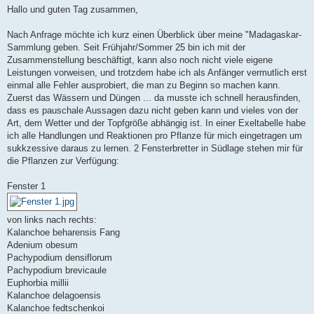
i
Hallo und guten Tag zusammen,
t
r
a
Nach Anfrage möchte ich kurz einen Überblick über meine "Madagaskar-
g
Sammlung geben. Seit Frühjahr/Sommer 25 bin ich mit der
Zusammenstellung beschäftigt, kann also noch nicht viele eigene
Leistungen vorweisen, und trotzdem habe ich als Anfänger vermutlich erst
einmal alle Fehler ausprobiert, die man zu Beginn so machen kann.
Zuerst das Wässern und Düngen ... da musste ich schnell herausfinden,
dass es pauschale Aussagen dazu nicht geben kann und vieles von der
Art, dem Wetter und der Topfgröße abhängig ist. In einer Exeltabelle habe
ich alle Handlungen und Reaktionen pro Pflanze für mich eingetragen um
sukkzessive daraus zu lernen. 2 Fensterbretter in Südlage stehen mir für
die Pflanzen zur Verfügung:
Fenster 1
von links nach rechts:
Kalanchoe beharensis Fang
Adenium obesum
Pachypodium densiflorum
Pachypodium brevicaule
Euphorbia millii
Kalanchoe delagoensis
Kalanchoe fedtschenkoi