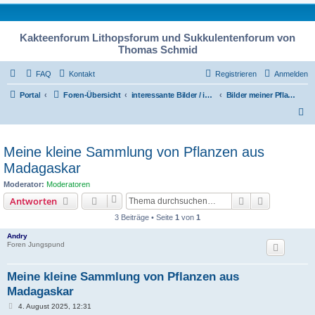
Kakteenforum Lithopsforum und Sukkulentenforum von
Thomas Schmid
FAQ
Kontakt
Registrieren
Anmelden
Portal
Foren-Übersicht
interessante Bilder / interesting pic´s
Bilder meiner Pflanzensammlung
S
u
c
Meine kleine Sammlung von Pflanzen aus
h
Madagaskar
e
Moderator:
Moderatoren
Suche
Erweiterte
Antworten
3 Beiträge • Seite
1
von
1
Andry
Foren Jungspund
Meine kleine Sammlung von Pflanzen aus
Madagaskar
B
4. August 2025, 12:31
e