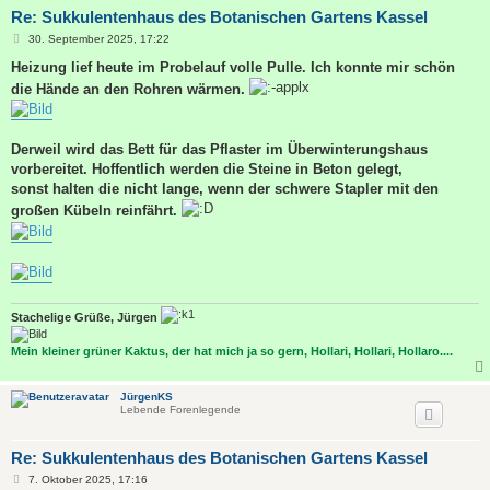
Re: Sukkulentenhaus des Botanischen Gartens Kassel
B
30. September 2025, 17:22
e
i
Heizung lief heute im Probelauf volle Pulle. Ich konnte mir schön
t
die Hände an den Rohren wärmen.
r
a
g
Derweil wird das Bett für das Pflaster im Überwinterungshaus
vorbereitet. Hoffentlich werden die Steine in Beton gelegt,
sonst halten die nicht lange, wenn der schwere Stapler mit den
großen Kübeln reinfährt.
Stachelige Grüße, Jürgen
Mein kleiner grüner Kaktus, der hat mich ja so gern, Hollari, Hollari, Hollaro....
JürgenKS
Lebende Forenlegende
Re: Sukkulentenhaus des Botanischen Gartens Kassel
B
7. Oktober 2025, 17:16