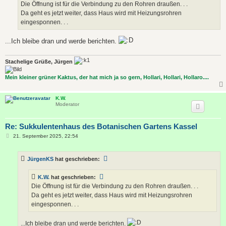
a
Die Öffnung ist für die Verbindung zu den Rohren draußen. . .
g
Da geht es jetzt weiter, dass Haus wird mit Heizungsrohren
eingesponnen. . .
...Ich bleibe dran und werde berichten.
Stachelige Grüße, Jürgen
Mein kleiner grüner Kaktus, der hat mich ja so gern, Hollari, Hollari, Hollaro....
K.W.
Moderator
Re: Sukkulentenhaus des Botanischen Gartens Kassel
B
21. September 2025, 22:54
e
i
t
JürgenKS
hat geschrieben:
r
a
g
K.W.
hat geschrieben:
Die Öffnung ist für die Verbindung zu den Rohren draußen. . .
Da geht es jetzt weiter, dass Haus wird mit Heizungsrohren
eingesponnen. . .
...Ich bleibe dran und werde berichten.