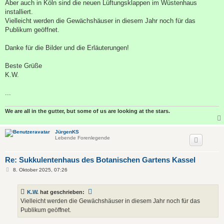
Aber auch in Köln sind die neuen Lüftungsklappen im Wüstenhaus
installiert.
Vielleicht werden die Gewächshäuser in diesem Jahr noch für das
Publikum geöffnet.
Danke für die Bilder und die Erläuterungen!
Beste Grüße
K.W.
...
We are all in the gutter, but some of us are looking at the stars.
JürgenKS
Lebende Forenlegende
Re: Sukkulentenhaus des Botanischen Gartens Kassel
B
8. Oktober 2025, 07:26
e
i
t
K.W.
hat geschrieben:
r
a
Vielleicht werden die Gewächshäuser in diesem Jahr noch für das
g
Publikum geöffnet.