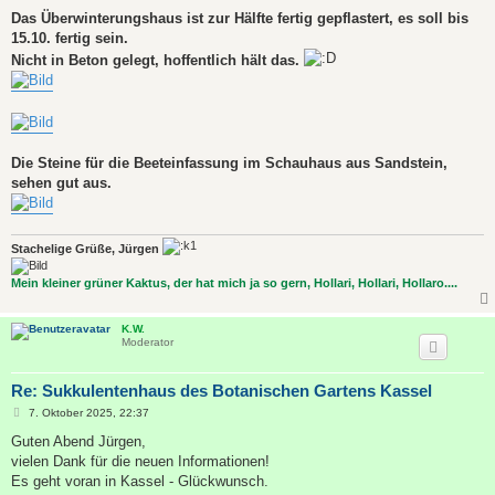
e
i
Das Überwinterungshaus ist zur Hälfte fertig gepflastert, es soll bis
t
15.10. fertig sein.
r
a
Nicht in Beton gelegt, hoffentlich hält das.
g
Die Steine für die Beeteinfassung im Schauhaus aus Sandstein,
sehen gut aus.
Stachelige Grüße, Jürgen
Mein kleiner grüner Kaktus, der hat mich ja so gern, Hollari, Hollari, Hollaro....
K.W.
Moderator
Re: Sukkulentenhaus des Botanischen Gartens Kassel
B
7. Oktober 2025, 22:37
e
i
Guten Abend Jürgen,
t
vielen Dank für die neuen Informationen!
r
a
Es geht voran in Kassel - Glückwunsch.
g