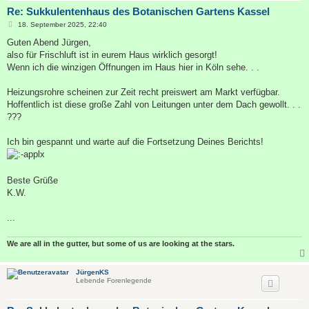
Re: Sukkulentenhaus des Botanischen Gartens Kassel
B
18. September 2025, 22:40
e
i
Guten Abend Jürgen,
t
also für Frischluft ist in eurem Haus wirklich gesorgt!
r
a
Wenn ich die winzigen Öffnungen im Haus hier in Köln sehe. . .
g
Heizungsrohre scheinen zur Zeit recht preiswert am Markt verfügbar.
Hoffentlich ist diese große Zahl von Leitungen unter dem Dach gewollt. . .
???
Ich bin gespannt und warte auf die Fortsetzung Deines Berichts!
Beste Grüße
K.W.
...
We are all in the gutter, but some of us are looking at the stars.
JürgenKS
Lebende Forenlegende