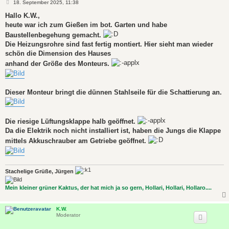
B
18. September 2025, 11:38
e
i
Hallo K.W.,
t
heute war ich zum Gießen im bot. Garten und habe
r
a
Baustellenbegehung gemacht.
g
Die Heizungsrohre sind fast fertig montiert. Hier sieht man wieder
schön die Dimension des Hauses
anhand der Größe des Monteurs.
Dieser Monteur bringt die dünnen Stahlseile für die Schattierung an.
Die riesige Lüftungsklappe halb geöffnet.
Da die Elektrik noch nicht installiert ist, haben die Jungs die Klappe
mittels Akkuschrauber am Getriebe geöffnet.
Stachelige Grüße, Jürgen
Mein kleiner grüner Kaktus, der hat mich ja so gern, Hollari, Hollari, Hollaro....
K.W.
Moderator