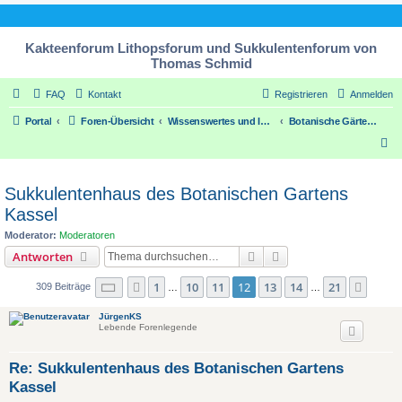
Kakteenforum Lithopsforum und Sukkulentenforum von
Thomas Schmid
FAQ
Kontakt
Registrieren
Anmelden
Portal
Foren-Übersicht
Wissenswertes und Informatives über unsere Pflanzen / Some worth knowing things about our plants
Botanische Gärten und Kakteen- Sukkulentengärtnereien
S
u
c
Sukkulentenhaus des Botanischen Gartens
h
Kassel
e
Moderator:
Moderatoren
Suche
Erweiterte Suche
Antworten
Seite
12
von
21
1
10
11
12
13
14
21
Vorherige
Nächs
309 Beiträge
…
…
JürgenKS
Lebende Forenlegende
Re: Sukkulentenhaus des Botanischen Gartens
Kassel