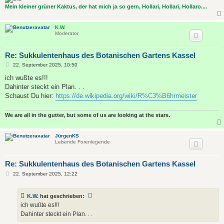
Mein kleiner grüner Kaktus, der hat mich ja so gern, Hollari, Hollari, Hollaro....
K.W.
Moderator
Re: Sukkulentenhaus des Botanischen Gartens Kassel
B
22. September 2025, 10:50
e
i
ich wußte es!!!
t
Dahinter steckt ein Plan. . .
r
a
Schaust Du hier:
https://de.wikipedia.org/wiki/R%C3%B6hrmeister
g
We are all in the gutter, but some of us are looking at the stars.
JürgenKS
Lebende Forenlegende
Re: Sukkulentenhaus des Botanischen Gartens Kassel
B
22. September 2025, 12:22
e
i
t
K.W.
hat geschrieben:
r
a
ich wußte es!!!
g
Dahinter steckt ein Plan. . .