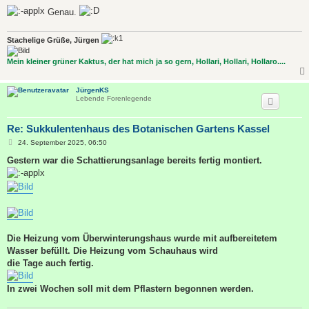
Genau.
Stachelige Grüße, Jürgen
Mein kleiner grüner Kaktus, der hat mich ja so gern, Hollari, Hollari, Hollaro....
JürgenKS
Lebende Forenlegende
Re: Sukkulentenhaus des Botanischen Gartens Kassel
B
24. September 2025, 06:50
e
i
Gestern war die Schattierungsanlage bereits fertig montiert.
t
r
a
g
Die Heizung vom Überwinterungshaus wurde mit aufbereitetem
Wasser befüllt. Die Heizung vom Schauhaus wird
die Tage auch fertig.
In zwei Wochen soll mit dem Pflastern begonnen werden.