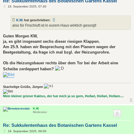
Re: Sukkulentenhaus des Botanischen Gartens Kassel
B
19. September 2025, 07:40
e
i
t
K.W.
hat geschrieben:
r
a
also für Frischluft ist in eurem Haus wirklich gesorgt!
g
Guten Morgen KW,
ja, es gibt insgesamt sechs dieser riesigen Klappen.
Am 25.9. haben wir Besprechung mit den Planern wegen der
Beetgestaltung, da frage ich mal bzgl. der Heizungsrohre.
Ob die Heizungsbauer rechts über dem Tor bei der Arbeit eine
Scheibe zerdeppert haben?
Stachelige Grüße, Jürgen
Mein kleiner grüner Kaktus, der hat mich ja so gern, Hollari, Hollari, Hollaro....
K.W.
Moderator
Re: Sukkulentenhaus des Botanischen Gartens Kassel
B
19. September 2025, 09:00