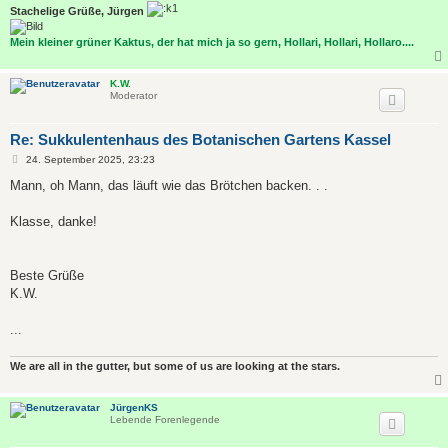
Stachelige Grüße, Jürgen
Mein kleiner grüner Kaktus, der hat mich ja so gern, Hollari, Hollari, Hollaro....
K.W.
Moderator
Re: Sukkulentenhaus des Botanischen Gartens Kassel
B
24. September 2025, 23:23
e
i
Mann, oh Mann, das läuft wie das Brötchen backen. . .
t
r
a
Klasse, danke!
g
Beste Grüße
K.W.
...
We are all in the gutter, but some of us are looking at the stars.
JürgenKS
Lebende Forenlegende