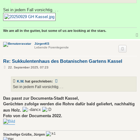
Sei in jedem Fall vorsichtig. . .
We are all in the gutter, but some of us are looking at the stars.
JürgenKS
Lebende Forenlegende
Re: Sukkulentenhaus des Botanischen Gartens Kassel
B
22. September 2025, 07:23
e
i
t
K.W.
hat geschrieben:
r
a
Sei in jedem Fall vorsichtig. . .
g
Das passt zur Documenta-Stadt Kassel,
Gerüchten zufolge werden die Rohre dafür bald geliefert, nachhaltig
aus Holz.
Foto von der Documenta 2022.
Stachelige Grüße, Jürgen