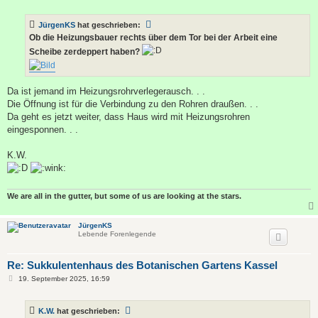
e
i
t
JürgenKS
hat geschrieben:
r
a
Ob die Heizungsbauer rechts über dem Tor bei der Arbeit eine
g
Scheibe zerdeppert haben?
Da ist jemand im Heizungsrohrverlegerausch. . .
Die Öffnung ist für die Verbindung zu den Rohren draußen. . .
Da geht es jetzt weiter, dass Haus wird mit Heizungsrohren
eingesponnen. . .
K.W.
We are all in the gutter, but some of us are looking at the stars.
JürgenKS
Lebende Forenlegende
Re: Sukkulentenhaus des Botanischen Gartens Kassel
B
19. September 2025, 16:59
e
i
t
K.W.
hat geschrieben:
r