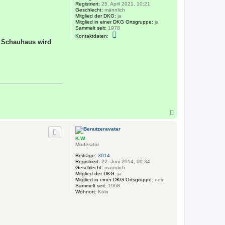
ü
n
Registriert:
25. April 2021, 10:21
r
Geschlecht:
männlich
g
Mitglied der DKG:
ja
e
Mitglied in einer DKG Ortsgruppe:
ja
n
Sammelt seit:
1978
K
K
Kontaktdaten:
S
o
m Schauhaus wird
n
t
a
k
t
d
a
t
e
n
v
N
o
n
a
J
c
ü
h
r
K.W.
o
g
Moderator
b
e
e
n
Beiträge:
3014
K
n
Registriert:
22. Juni 2014, 00:34
S
Geschlecht:
männlich
Mitglied der DKG:
ja
Mitglied in einer DKG Ortsgruppe:
nein
Sammelt seit:
1968
Wohnort:
Köln