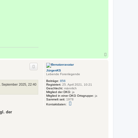
N
a
c
h
JürgenKS
o
Lebende Forenlegende
b
e
Beiträge:
856
. September 2025, 22:40
n
Registriert:
25. April 2021, 10:21
Geschlecht:
männlich
Mitglied der DKG:
ja
Mitglied in einer DKG Ortsgruppe:
ja
Sammelt seit:
1978
K
Kontaktdaten:
o
n
gl. der
t
a
k
t
d
a
t