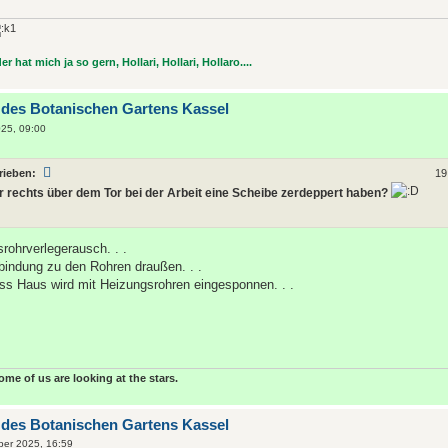
r hat mich ja so gern, Hollari, Hollari, Hollaro....
 des Botanischen Gartens Kassel
25, 09:00
rieben:
19
 rechts über dem Tor bei der Arbeit eine Scheibe zerdeppert haben?
rohrverlegerausch. . .
rbindung zu den Rohren draußen. . .
dass Haus wird mit Heizungsrohren eingesponnen. . .
some of us are looking at the stars.
 des Botanischen Gartens Kassel
ber 2025, 16:59