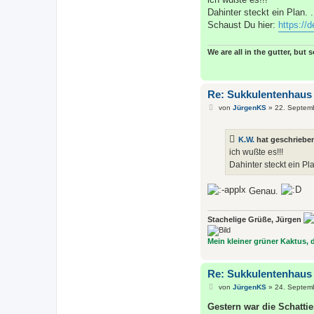
t
Dahinter steckt ein Plan. .
r
a
Schaust Du hier:
https://
g
We are all in the gutter, but 
Re: Sukkulentenhaus
B
von
JürgenKS
»
22. Septem
e
i
t
K.W.
hat geschriebe
r
a
ich wußte es!!!
g
Dahinter steckt ein Plan
Genau.
Stachelige Grüße, Jürgen
Mein kleiner grüner Kaktus, de
Re: Sukkulentenhaus
B
von
JürgenKS
»
24. Septem
e
i
Gestern war die Schattie
t