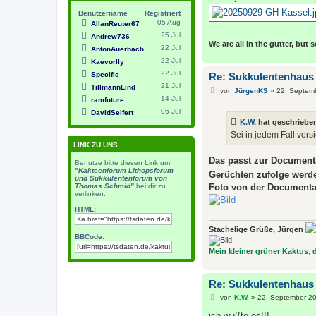
Benutzername
Registriert
05 Aug
AllanReuter67
25 Jul
Andrew736
We are all in the gutter, but 
22 Jul
AntonAuerbach
22 Jul
Kaevorlly
22 Jul
Specific
Re: Sukkulentenhaus
21 Jul
TillmannLind
B
von
JürgenKS
»
22. Septem
e
14 Jul
ramfuture
i
06 Jul
DavidSeifert
t
K.W.
hat geschriebe
r
a
Sei in jedem Fall vorsic
g
LINK ZU UNS
Das passt zur Documenta
Benutze bitte diesen Link um
"Kakteenforum Lithopsforum
Gerüchten zufolge werden
und Sukkulentenforum von
Foto von der Documenta
Thomas Schmid"
bei dir zu
verlinken:
HTML:
Stachelige Grüße, Jürgen
BBCode:
Mein kleiner grüner Kaktus, de
Re: Sukkulentenhaus
B
von
K.W.
»
22. September 20
e
i
ich wußte es!!!