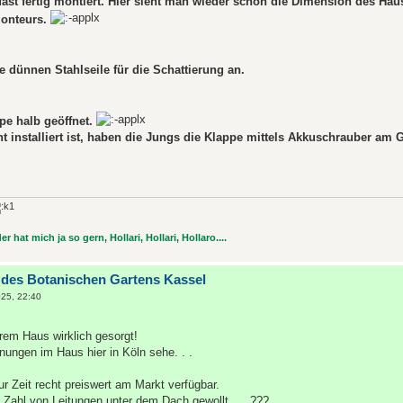
fast fertig montiert. Hier sieht man wieder schön die Dimension des Hau
onteurs.
e dünnen Stahlseile für die Schattierung an.
pe halb geöffnet.
ht installiert ist, haben die Jungs die Klappe mittels Akkuschrauber am G
r hat mich ja so gern, Hollari, Hollari, Hollaro....
 des Botanischen Gartens Kassel
25, 22:40
eurem Haus wirklich gesorgt!
nungen im Haus hier in Köln sehe. . .
r Zeit recht preiswert am Markt verfügbar.
e Zahl von Leitungen unter dem Dach gewollt. . . ???