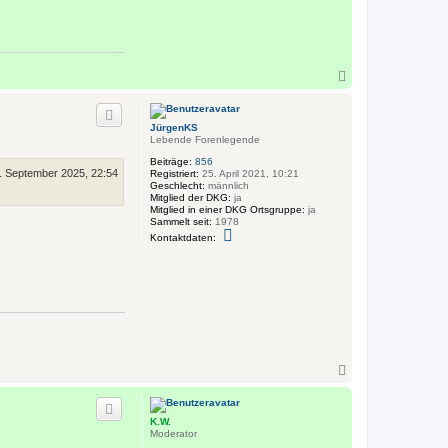
N
a
c
h
JürgenKS
o
Lebende Forenlegende
b
e
Beiträge:
856
. September 2025, 22:54
n
Registriert:
25. April 2021, 10:21
Geschlecht:
männlich
Mitglied der DKG:
ja
Mitglied in einer DKG Ortsgruppe:
ja
Sammelt seit:
1978
K
Kontaktdaten:
o
n
t
a
k
t
d
a
t
e
n
N
v
a
o
c
n
h
J
K.W.
o
ü
Moderator
r
b