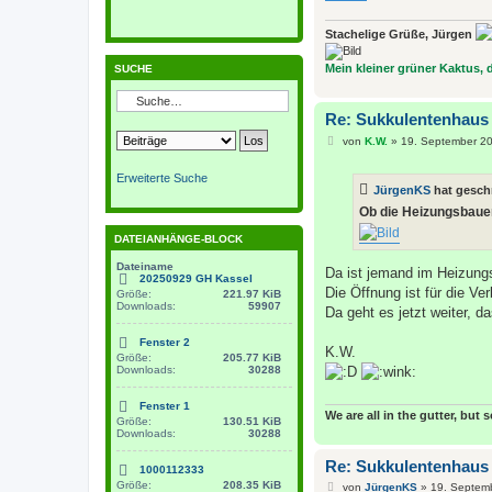
Stachelige Grüße, Jürgen
Mein kleiner grüner Kaktus, de
SUCHE
Re: Sukkulentenhaus
B
von
K.W.
»
19. September 20
e
i
Erweiterte Suche
t
JürgenKS
hat gesch
r
a
Ob die Heizungsbauer
g
DATEIANHÄNGE-BLOCK
Dateiname
Da ist jemand im Heizungs
20250929 GH Kassel
Die Öffnung ist für die Ve
Größe:
221.97 KiB
Downloads:
59907
Da geht es jetzt weiter, 
Fenster 2
K.W.
Größe:
205.77 KiB
Downloads:
30288
Fenster 1
We are all in the gutter, but 
Größe:
130.51 KiB
Downloads:
30288
Re: Sukkulentenhaus
1000112333
Größe:
208.35 KiB
B
von
JürgenKS
»
19. Septem