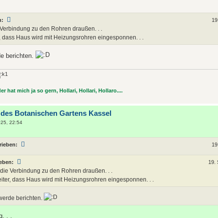
n:
19
e Verbindung zu den Rohren draußen. . .
r, dass Haus wird mit Heizungsrohren eingesponnen. . .
de berichten.
r hat mich ja so gern, Hollari, Hollari, Hollaro....
 des Botanischen Gartens Kassel
25, 22:54
rieben:
19
ieben:
19.
r die Verbindung zu den Rohren draußen. . .
eiter, dass Haus wird mit Heizungsrohren eingesponnen. . .
 werde berichten.
. . .