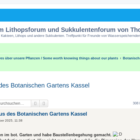
m Lithopsforum und Sukkulentenforum von T
 Kakteen, Lithops und andere Sukkulenten. Treffpunkt für Freunde von Wasserspeichernden
es über unsere Pflanzen / Some worth knowing things about our plants
Botanisch
des Botanischen Gartens Kassel
Suche
Erweiterte Suche
308 
us des Botanischen Gartens Kassel
ber 2025, 11:38
en im bot. Garten und habe Baustellenbegehung gemacht.