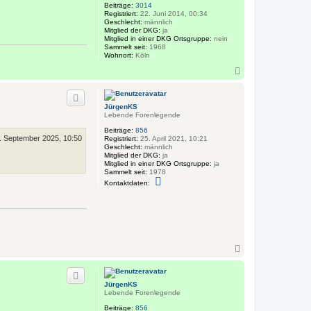
g
e
Beiträge:
3014
e
n
Registriert:
22. Juni 2014, 00:34
n
Geschlecht:
männlich
K
Mitglied der DKG:
ja
S
Mitglied in einer DKG Ortsgruppe:
nein
Sammelt seit:
1968
Wohnort:
Köln
N
a
c
h
JürgenKS
o
Lebende Forenlegende
b
e
Beiträge:
856
. September 2025, 10:50
n
Registriert:
25. April 2021, 10:21
Geschlecht:
männlich
Mitglied der DKG:
ja
Mitglied in einer DKG Ortsgruppe:
ja
Sammelt seit:
1978
K
Kontaktdaten:
o
n
t
a
k
t
d
a
N
t
a
e
c
n
h
v
JürgenKS
o
o
Lebende Forenlegende
b
n
J
e
Beiträge:
856