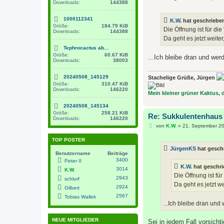
Downloads:
144388
e
i
t
1000112341
K.W.
hat geschriebe
r
Größe:
184.79 KiB
a
Die Öffnung ist für di
Downloads:
144388
g
Da geht es jetzt weite
Tephrocactus ab...
Größe:
60.67 KiB
...Ich bleibe dran und wer
Downloads:
38003
20240508_145129
Stachelige Grüße, Jürgen
Größe:
310.47 KiB
Downloads:
146220
Mein kleiner grüner Kaktus, de
20240508_145134
Größe:
258.21 KiB
Re: Sukkulentenhaus
Downloads:
146220
B
von
K.W.
»
21. September 20
e
i
TOP POSTER
t
JürgenKS
hat gesch
r
Benutzername
Beiträge
a
3400
Peter II
g
K.W.
hat geschr
3014
K.W.
Die Öffnung ist fü
2943
schlurf
Da geht es jetzt w
2924
Gilbert
2567
Tobias Wallek
...Ich bleibe dran und
NEUE MITGLIEDER
Sei in jedem Fall vorsichtig