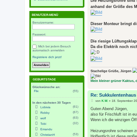
Die Heizungsrohre sind 
g
anhand der Größe des M
BENUTZER-MENÜ
Benutzername:
Dieser Monteur bringt di
Passwort:
Die riesige Lüftungsklap
Da die Elektrik noch nic
Mich bei jedem Besuch
automatisch anmelden
Registriere dich jetzt!
Stachelige Grüße, Jürgen
GEBURTSTAGE
Mein kleiner grüner Kaktus, de
Glückwünsche an:
Flix
(55)
Re: Sukkulentenhaus
B
von
K.W.
»
18. September 20
In den nächsten 30 Tagen
e
(61)
Lobivia
i
Guten Abend Jürgen,
t
(67)
Robby
also für Frischluft ist in 
r
(63)
wolf
a
Wenn ich die winzigen Öff
g
(32)
Tobi
Emandu
Heizungsrohre scheinen zu
(53)
ChristianH
Hoffentlich ist diese groß