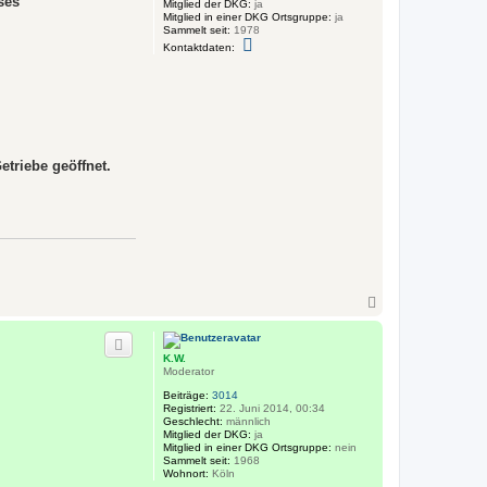
ses
Mitglied der DKG:
ja
Mitglied in einer DKG Ortsgruppe:
ja
Sammelt seit:
1978
K
Kontaktdaten:
o
n
t
a
k
t
d
a
t
etriebe geöffnet.
e
n
v
o
n
J
ü
r
g
e
N
n
a
K
S
c
h
K.W.
o
Moderator
b
e
Beiträge:
3014
n
Registriert:
22. Juni 2014, 00:34
Geschlecht:
männlich
Mitglied der DKG:
ja
Mitglied in einer DKG Ortsgruppe:
nein
Sammelt seit:
1968
Wohnort:
Köln