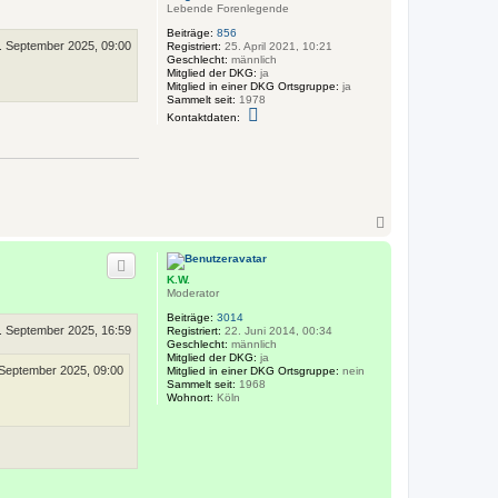
Lebende Forenlegende
b
e
Beiträge:
856
. September 2025, 09:00
n
Registriert:
25. April 2021, 10:21
Geschlecht:
männlich
Mitglied der DKG:
ja
Mitglied in einer DKG Ortsgruppe:
ja
Sammelt seit:
1978
K
Kontaktdaten:
o
n
t
a
k
t
d
a
N
t
a
e
c
n
h
v
K.W.
o
o
Moderator
b
n
J
e
Beiträge:
3014
ü
. September 2025, 16:59
n
Registriert:
22. Juni 2014, 00:34
r
Geschlecht:
männlich
g
Mitglied der DKG:
ja
e
 September 2025, 09:00
Mitglied in einer DKG Ortsgruppe:
nein
n
Sammelt seit:
1968
K
Wohnort:
Köln
S