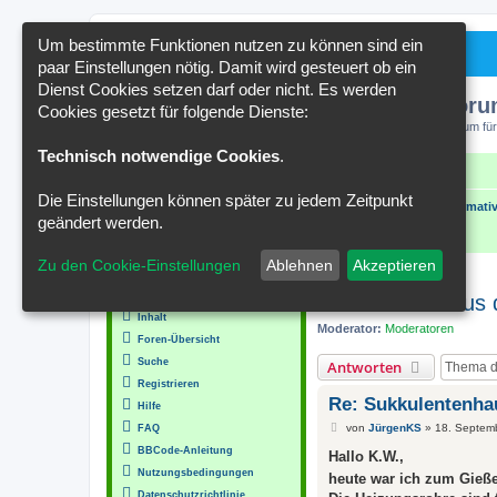
Um bestimmte Funktionen nutzen zu können sind ein
paar Einstellungen nötig. Damit wird gesteuert ob ein
Dienst Cookies setzen darf oder nicht. Es werden
Kakteenforu
Cookies gesetzt für folgende Dienste:
Forum für
Technisch notwendige Cookies
.
Schnellzugriff
FAQ
Kontakt
Die Einstellungen können später zu jedem Zeitpunkt
Portal
Foren-Übersicht
Wissenswertes und Informativ
geändert werden.
Zu den Cookie-Einstellungen
Ablehnen
Akzeptieren
MENÜ
Sukkulentenhaus 
Inhalt
Moderator:
Moderatoren
Foren-Übersicht
Suche
Antworten
Registrieren
Re: Sukkulentenha
Hilfe
B
von
JürgenKS
»
18. Septem
FAQ
e
BBCode-Anleitung
i
Hallo K.W.,
t
Nutzungsbedingungen
heute war ich zum Gieß
r
a
Datenschutzrichtlinie