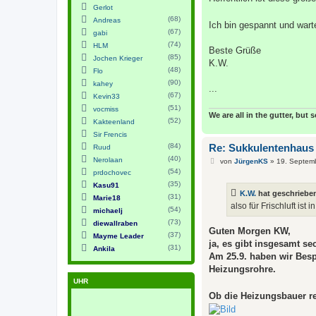
Gerlot
(68)
Andreas
Ich bin gespannt und wart
(67)
gabi
(74)
HLM
Beste Grüße
(85)
Jochen Krieger
K.W.
(48)
Flo
(90)
kahey
...
(67)
Kevin33
(51)
vocmiss
We are all in the gutter, but 
(52)
Kakteenland
Sir Frencis
(84)
Re: Sukkulentenhaus
Ruud
(40)
Nerolaan
B
von
JürgenKS
»
19. Septem
e
(54)
prdochovec
i
(35)
Kasu91
t
K.W.
hat geschriebe
r
(31)
Marie18
a
also für Frischluft ist
(54)
michaelj
g
(73)
diewallraben
Guten Morgen KW,
(37)
Mayme Leader
ja, es gibt insgesamt se
(31)
Ankila
Am 25.9. haben wir Besp
Heizungsrohre.
UHR
Ob die Heizungsbauer re