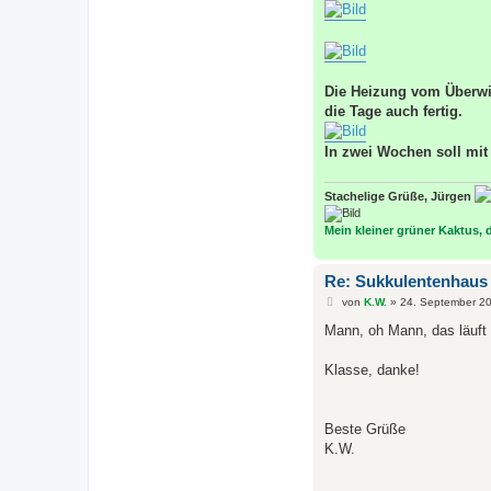
r
a
g
Die Heizung vom Überwi
die Tage auch fertig.
In zwei Wochen soll mi
Stachelige Grüße, Jürgen
Mein kleiner grüner Kaktus, de
Re: Sukkulentenhaus
B
von
K.W.
»
24. September 20
e
i
Mann, oh Mann, das läuft 
t
r
a
Klasse, danke!
g
Beste Grüße
K.W.
...