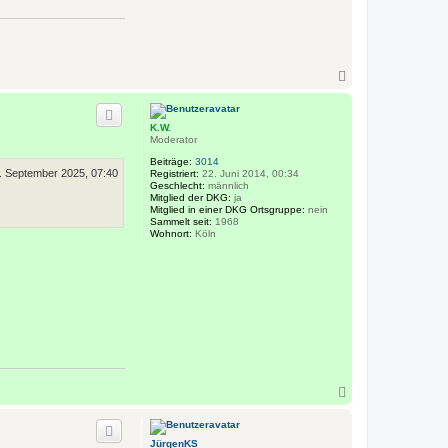
e
n
v
o
n
J
N
ü
a
r
g
c
e
h
n
K.W.
o
K
Moderator
b
S
e
Beiträge:
3014
. September 2025, 07:40
n
Registriert:
22. Juni 2014, 00:34
Geschlecht:
männlich
Mitglied der DKG:
ja
Mitglied in einer DKG Ortsgruppe:
nein
Sammelt seit:
1968
Wohnort:
Köln
N
a
c
h
JürgenKS
o